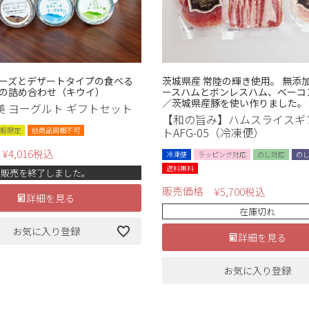
ーズとデザートタイプの食べる
茨城県産 常陸の輝き使用。 無添
の詰め合わせ（キウイ）
ースハムとボンレスハム、ベーコ
／茨城県産豚を使い作りました。
美 ヨーグルト ギフトセット
【和の旨み】ハムスライスギ
トAFG-05（冷凍便）
販限定
他商品同梱不可
¥
4,016
税込
冷凍便
ラッピング対応
のし対応
の
送料無料
販売を終了しました。
販売価格
¥
5,700
税込
詳細を見る
在庫切れ
お気に入り登録
詳細を見る
お気に入り登録