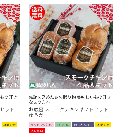
いもの好き
感謝を込めた冬の贈り物 美味しいもの好き
なあの方へ
トセット
お歳暮 スモークチキンギフトセット
ゆうが
期間限定
ラッピング対応
のし対応
のし名入れ可
期間限定
送料無料