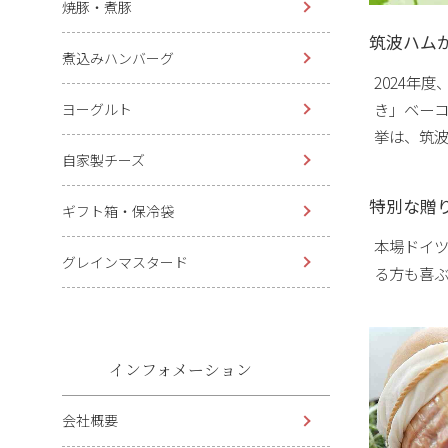
焼豚・煮豚
筑波ハム
煮込みハンバーグ
2024年
き」ベー
ヨーグルト
挙は、筑
自家製チーズ
特別な贈
ギフト箱・保冷袋
本場ドイ
グレインマスタード
る方も喜
インフォメーション
会社概要