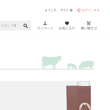
ログインする
ようこそ、 ゲスト 様
login
person
favorite
shopping_cart
search
マイページ
お気に入り
買い物カゴ