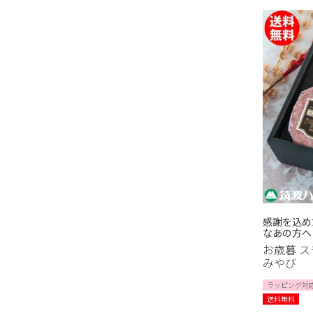
感謝を込め
なあの方へ
お歳暮 
みやび
ラッピング対
送料無料