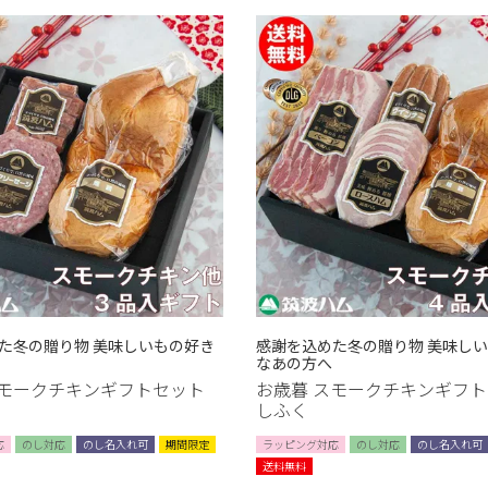
た冬の贈り物 美味しいもの好き
感謝を込めた冬の贈り物 美味し
なあの方へ
スモークチキンギフトセット
お歳暮 スモークチキンギフ
しふく
応
のし対応
のし名入れ可
期間限定
ラッピング対応
のし対応
のし名入れ可
送料無料