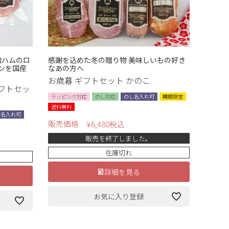
加ハムのロ
感謝を込めた冬の贈り物 美味しいもの好き
ンを国産
なあの方へ
お歳暮 ギフトセット かのこ
フトセッ
ラッピング対応
のし対応
のし名入れ可
期間限定
送料無料
し名入れ可
販売価格
¥
6,480
税込
販売を終了しました。
在庫切れ
詳細を見る
お気に入り登録