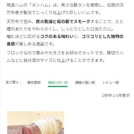
筑波ハムの「タンハム」は、希少な豚タンを使用し、伝統の天
竺布巻き製法でじっくり仕上げた珍しいハムです。
天竺布で包み、
炭火乾燥と桜の薪でスモーク
することで、火と
煙のあたりをやわらかくし、しっとりとした口当たりに。
噛むほどに広がる
コクのある味わい
と、
コリコリとした独特の
食感
が楽しめる逸品です。
ブロックなので厚みや大きさをお好みでカットでき、厚切りハ
ムなどに自分流のサイズに仕上げることができます。
並び替え
優先度順
価格が安い順
価格が高い順
レビュー順
1
件中
1
-
1
件表示