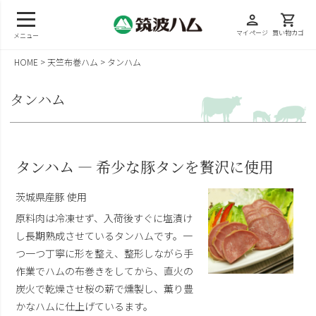
person
shopping_cart
マイページ
買い物カゴ
メニュー
HOME
天竺布巻ハム
タンハム
タンハム
タンハム — 希少な豚タンを贅沢に使用
茨城県産豚 使用
原料肉は冷凍せず、入荷後すぐに塩漬け
し長期熟成させているタンハムです。一
つ一つ丁寧に形を整え、整形しながら手
作業でハムの布巻きをしてから、直火の
炭火で乾燥させ桜の薪で燻製し、薫り豊
かなハムに仕上げているます。