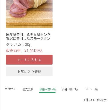
国産豚使用。希少な豚タンを
贅沢に使用したスモークタン
タンハム 200g
販売価格
¥
1,901
税込
カートに入れる
お気に入り登録
並び替え
優先度順
価格が安い順
価格が高い順
レビュー順
1
件中
1
-
1
件表示