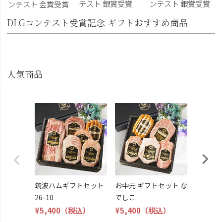
テスト 銀賞受賞
ンテスト 銀賞受賞
ンテスト 金賞受賞
DLGコンテスト受賞記念 ギフトおすすめ商品
人気商品
筑波ハ
26-11
¥4,800
筑波ハムギフトセット
お中元 ギフトセット な
26-10
でしこ
¥5,400
（税込）
¥5,400
（税込）