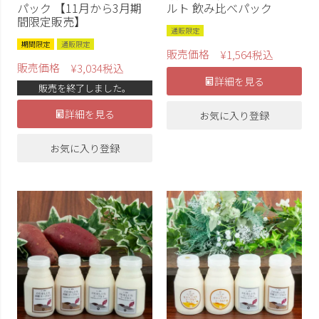
パック 【11月から3月期
ルト 飲み比べパック
間限定販売】
通販限定
期間限定
通販限定
販売価格
¥
1,564
税込
販売価格
¥
3,034
税込
詳細を見る
販売を終了しました。
詳細を見る
お気に入り登録
お気に入り登録