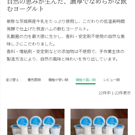
自然の恵みが生んだ、濃厚でなめらかな飲
むヨーグルト
新鮮な茨城県産牛乳をたっぷり使用し、こだわりの低温長時間
発酵で仕上げた筑波ハムの飲むヨーグルト。
乳酸菌の力を最大限に生かし、香料・安定剤不使用の自然な美
味しさにこだわりました。
香料・増粘剤・安定剤などの添加物は不使用で、手作業主体の
製造方法により、自然の風味と味わいを作り出しています。
並び替え
優先度順
価格が安い順
価格が高い順
レビュー順
22
件中
1
-
22
件表示