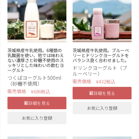
茨城県産牛乳使用。6種類の
茨城県産牛乳使用。ブルーベ
乳酸菌を使い、他では味わえ
リーとドリンクヨーグルトを
ない濃厚さと砂糖不使用のス
バランス良く合わせました。
ッキリとした味わいの飲むヨ
ドリンクヨーグルト（ブ
ーグルト
ルーベリー）
つくばヨーグルト500ml
販売価格
¥
432
税込
（砂糖不使用）
販売価格
¥
686
税込
詳細を見る
詳細を見る
お気に入り登録
お気に入り登録