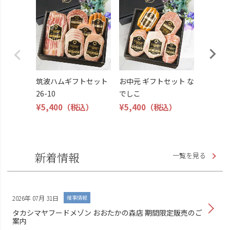
筑波ハ
26-11
¥4,800
筑波ハムギフトセット
お中元 ギフトセット な
26-10
でしこ
¥5,400
（税込）
¥5,400
（税込）
新着情報
一覧を見る
2026年 07月 31日
催事情報
タカシマヤフードメゾン おおたかの森店 期間限定販売のご
案内