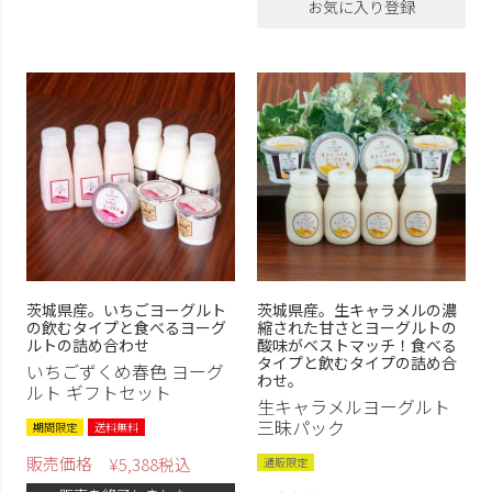
お気に入り登録
茨城県産。いちごヨーグルト
茨城県産。生キャラメルの濃
の飲むタイプと食べるヨーグ
縮された甘さとヨーグルトの
ルトの詰め合わせ
酸味がベストマッチ！食べる
タイプと飲むタイプの詰め合
いちごずくめ春色 ヨーグ
わせ。
ルト ギフトセット
生キャラメルヨーグルト
三昧パック
期間限定
送料無料
販売価格
¥
5,388
税込
通販限定