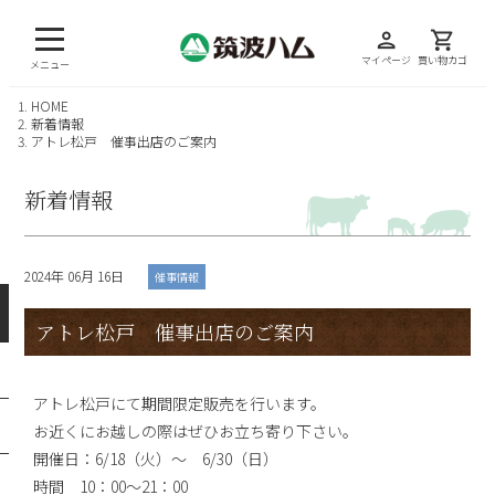
person
shopping_cart
マイページ
買い物カゴ
メニュー
HOME
新着情報
アトレ松戸 催事出店のご案内
新着情報
2024年 06月 16日
催事情報
アトレ松戸 催事出店のご案内
アトレ松戸にて期間限定販売を行います。
お近くにお越しの際はぜひお立ち寄り下さい。
開催日：6/18（火）～ 6/30（日）
時間 10：00～21：00