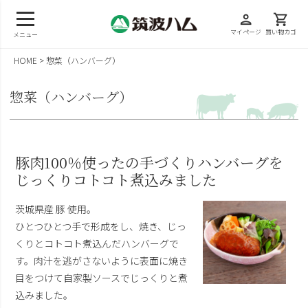
person
shopping_cart
マイページ
買い物カゴ
メニュー
HOME
惣菜（ハンバーグ）
惣菜（ハンバーグ）
豚肉100％使ったの手づくりハンバーグを
じっくりコトコト煮込みました
茨城県産 豚 使用。
ひとつひとつ手で形成をし、焼き、じっ
くりとコトコト煮込んだハンバーグで
す。肉汁を逃がさないように表面に焼き
目をつけて自家製ソースでじっくりと煮
込みました。