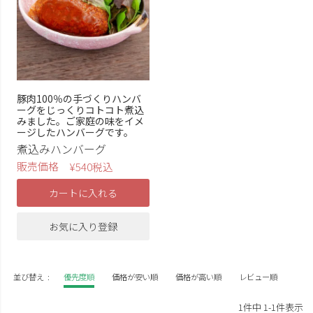
豚肉100％の手づくりハンバ
ーグをじっくりコトコト煮込
みました。ご家庭の味をイメ
ージしたハンバーグです。
煮込みハンバーグ
販売価格
¥
540
税込
カートに入れる
お気に入り登録
並び替え
優先度順
価格が安い順
価格が高い順
レビュー順
1
件中
1
-
1
件表示