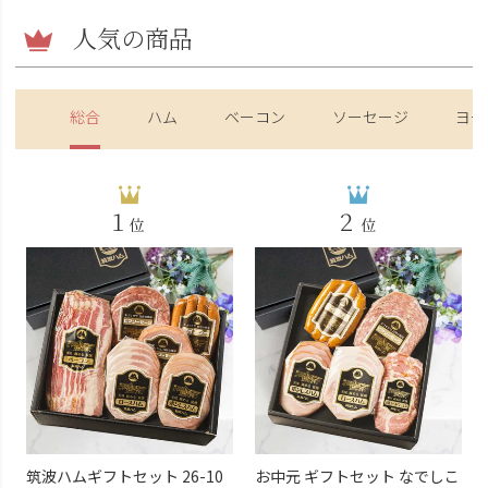
人気の商品
総合
ハム
ベーコン
ソーセージ
ヨー
筑波ハムギフトセット 26-10
お中元 ギフトセット なでしこ