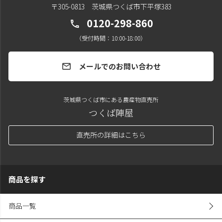
〒305-0813 茨城県つくば市下平塚383
0120-298-860
call
（受付時間：10:00-18:00）
メールでのお問い合わせ
mail
茨城県つくば市にある農産物直売所
つくば陣屋
直売所の詳細はこちら
商品を探す
商品一覧