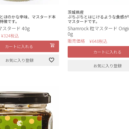
茨城県産
とほのかな辛味、マスタード本
ぷちぷちとはじけるような食感が
特徴です。
マスタードです。
スタード 40g
Shamrock 粒マスタード Origina
0g
¥
324
税込
販売価格
¥
648
税込
カートに入れる
カートに入れる
お気に入り登録
お気に入り登録