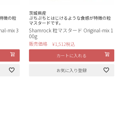
茨城県産
特徴の粒
ぷちぷちとはじけるような食感が特徴の粒
マスタードです。
l-mix 3
Shamrock 粒マスタード Original-mix 1
00g
販売価格
¥
1,512
税込
カートに入れる
お気に入り登録