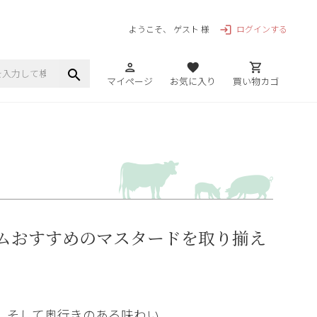
ログインする
ようこそ、 ゲスト 様
login
person
favorite
shopping_cart
search
マイページ
お気に入り
買い物カゴ
ムおすすめのマスタードを取り揃え
、そして奥行きのある味わい。