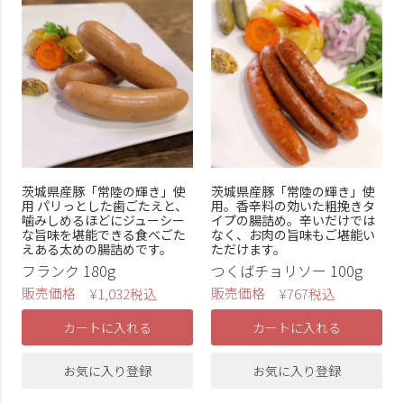
茨城県産豚「常陸の輝き」使
茨城県産豚「常陸の輝き」使
用 パリっとした歯ごたえと、
用。香辛料の効いた粗挽きタ
噛みしめるほどにジューシー
イプの腸詰め。辛いだけでは
な旨味を堪能できる食べごた
なく、お肉の旨味もご堪能い
えある太めの腸詰めです。
ただけます。
フランク 180g
つくばチョリソー 100g
販売価格
販売価格
¥
1,032
税込
¥
767
税込
カートに入れる
カートに入れる
お気に入り登録
お気に入り登録