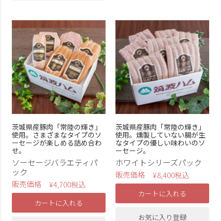
茨城県産豚肉「常陸の輝き」
茨城県産豚肉「常陸の輝き」
使用。さまざまなタイプのソ
使用。燻製していない腸が生
ーセージが楽しめる詰め合わ
なタイプの優しい味わいのソ
せ。
ーセージ。
ソーセージバラエティパ
ホワイトシリーズパック
ック
販売価格
¥
8,400
税込
販売価格
¥
4,700
税込
カートに入れる
カートに入れる
お気に入り登録