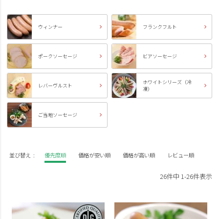
ウィンナー
フランクフルト
ポークソーセージ
ビアソーセージ
ホワイトシリーズ（冷
レバーヴルスト
凍）
ご当地ソーセージ
並び替え
優先度順
価格が安い順
価格が高い順
レビュー順
26
件中
1
-
26
件表示