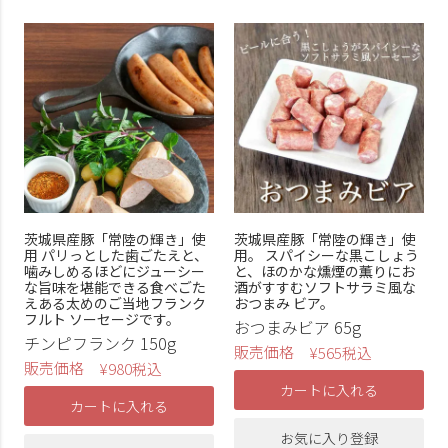
茨城県産豚「常陸の輝き」使
茨城県産豚「常陸の輝き」使
用 パリっとした歯ごたえと、
用。 スパイシーな黒こしょう
噛みしめるほどにジューシー
と、ほのかな燻煙の薫りにお
な旨味を堪能できる食べごた
酒がすすむソフトサラミ風な
えある太めのご当地フランク
おつまみ ビア。
フルト ソーセージです。
おつまみビア 65g
チンピフランク 150g
販売価格
¥
565
税込
販売価格
¥
980
税込
カートに入れる
カートに入れる
お気に入り登録