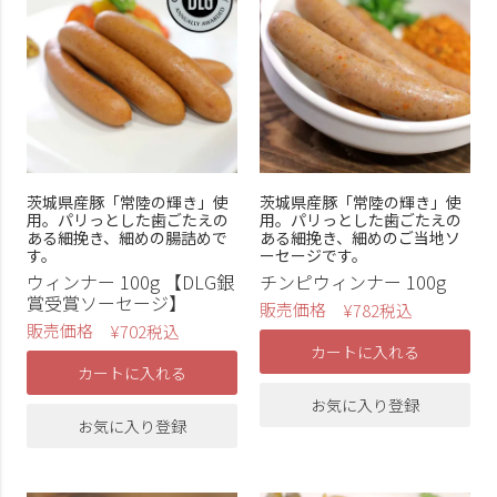
茨城県産豚「常陸の輝き」使
茨城県産豚「常陸の輝き」使
用。パリっとした歯ごたえの
用。パリっとした歯ごたえの
ある細挽き、細めの腸詰めで
ある細挽き、細めのご当地ソ
す。
ーセージです。
ウィンナー 100g 【DLG銀
チンピウィンナー 100g
賞受賞ソーセージ】
販売価格
¥
782
税込
販売価格
¥
702
税込
カートに入れる
カートに入れる
お気に入り登録
お気に入り登録