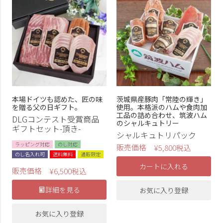
本場ドイツも認めた、匠の味
茨城県産豚肉「常陸の輝き」
を贈る父の日ギフト。
使用。本格派のハムや食肉加
工品の詰め合わせ、筑波ハム
DLGコンテスト受賞商品
のシャルキュトリー
ギフトセット-頂き-
シャルキュトリパック
ラッピング対応
のし対応
販売価格
¥
5,800
税込
のし名入れ可
送料無料
通販限定
カートに入れる
販売価格
¥
6,500
税込
詳細を見る
お気に入り登録
お気に入り登録