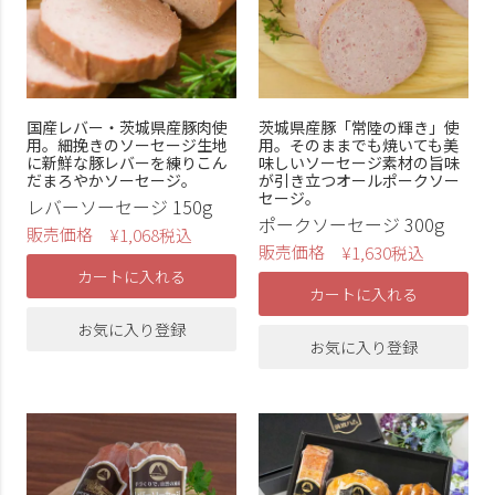
国産レバー・茨城県産豚肉使
茨城県産豚「常陸の輝き」使
用。細挽きのソーセージ生地
用。そのままでも焼いても美
に新鮮な豚レバーを練りこん
味しいソーセージ素材の旨味
だまろやかソーセージ。
が引き立つオールポークソー
セージ。
レバーソーセージ 150g
ポークソーセージ 300g
販売価格
¥
1,068
税込
販売価格
¥
1,630
税込
カートに入れる
カートに入れる
お気に入り登録
お気に入り登録