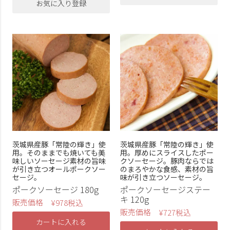
お気に入り登録
茨城県産豚「常陸の輝き」使
茨城県産豚「常陸の輝き」使
用。そのままでも焼いても美
用。厚めにスライスしたポー
味しいソーセージ素材の旨味
クソーセージ。豚肉ならでは
が引き立つオールポークソー
のまろやかな食感、素材の旨
セージ。
味が引き立つソーセージ。
ポークソーセージ 180g
ポークソーセージステー
キ 120g
販売価格
¥
978
税込
販売価格
¥
727
税込
カートに入れる