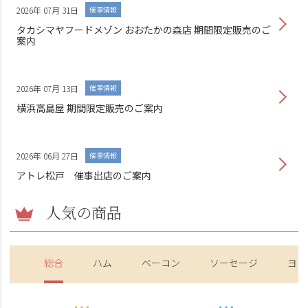
2026年 07月 31日
催事情報
タカシマヤフードメゾン おおたかの森店 期間限定販売のご
案内
2026年 07月 13日
催事情報
横浜高島屋 期間限定販売のご案内
2026年 06月 27日
催事情報
アトレ松戸 催事出店のご案内
人気の商品
総合
ハム
ベーコン
ソーセージ
ヨー