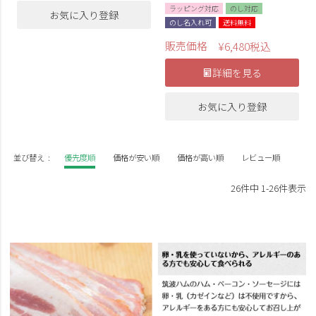
ラッピング対応
のし対応
お気に入り登録
のし名入れ可
送料無料
販売価格
¥
6,480
税込
詳細を見る
お気に入り登録
並び替え
優先度順
価格が安い順
価格が高い順
レビュー順
26
件中
1
-
26
件表示