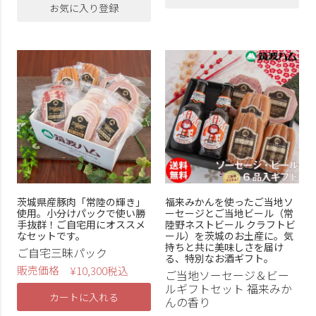
お気に入り登録
茨城県産豚肉「常陸の輝き」
福来みかんを使ったご当地ソ
使用。小分けパックで使い勝
ーセージとご当地ビール（常
手抜群！ご自宅用にオススメ
陸野ネストビール クラフトビ
なセットです。
ール）を茨城のお土産に。気
持ちと共に美味しさを届け
ご自宅三昧パック
る、特別なお酒ギフト。
販売価格
¥
10,300
税込
ご当地ソーセージ＆ビー
ルギフトセット 福来みか
カートに入れる
んの香り