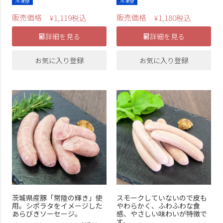
冷凍便
冷凍便
販売価格
販売価格
¥
1,119
税込
¥
1,180
税込
詳細を見る
詳細を見る
お気に入り登録
お気に入り登録
茨城県産豚「常陸の輝き」使
スモークしていないので皮も
用。シポラタをイメージした
やわらかく、ふわふわな食
あらびきソーセージ。
感、やさしい味わいが特徴で
す。