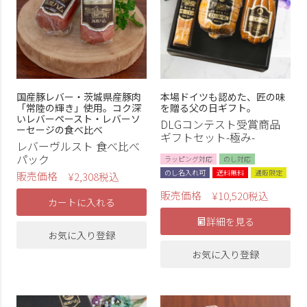
国産豚レバー・茨城県産豚肉
本場ドイツも認めた、匠の味
「常陸の輝き」使用。コク深
を贈る父の日ギフト。
いレバーペースト・レバーソ
DLGコンテスト受賞商品
ーセージの食べ比べ
ギフトセット-極み-
レバーヴルスト 食べ比べ
パック
ラッピング対応
のし対応
のし名入れ可
送料無料
通販限定
販売価格
¥
2,308
税込
販売価格
¥
10,520
税込
カートに入れる
詳細を見る
お気に入り登録
お気に入り登録