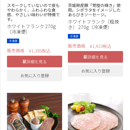
スモークしていないので皮も
茨城県産豚「常陸の輝き」使
やわらかく、ふわふわな食
用。シポラタをイメージした
感、やさしい味わいが特徴で
あらびきソーセージ。
す。
ホワイトフランク（粗挽
ホワイトフランク 270g
き） 270g（冷凍便）
（冷凍便）
冷凍便
冷凍便
販売価格
¥
1,423
税込
販売価格
¥
1,385
税込
詳細を見る
詳細を見る
お気に入り登録
お気に入り登録