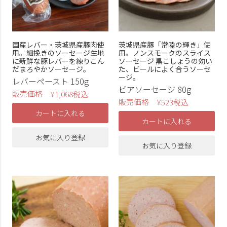
国産レバー・茨城県産豚肉使
茨城県産豚「常陸の輝き」使
用。細挽きのソーセージ生地
用。ノンスモークのスライス
に新鮮な豚レバーを練りこん
ソーセージ 黒こしょうの効い
だまろやかソーセージ。
た、ビールによく合うソーセ
ージ。
レバーペースト 150g
ビアソーセージ 80g
販売価格
¥
1,068
税込
販売価格
¥
523
税込
カートに入れる
カートに入れる
お気に入り登録
お気に入り登録