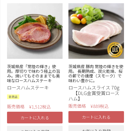
表示順
価格安い順
価格高い順
新着順
在庫
在庫なし商品を非表示
茨城県産「常陸の輝き」使
茨城県産 豚肉 常陸の輝きを使
用。厚切りで味わう極上の旨
用。 長期熟成、炭火乾燥、桜
み。焼いてもそのままでも美
の薪での燻煙（スモーク）で
商品タグ
味なロースハムステーキ
味わい豊かに。
ロースハムステーキ
ロースハムスライス 70g
つくば豚
ローズポーク
【DLG金賞受賞ロース
新商品
ハム】
ブロック
スライス
販売価格
¥
889
税込
販売価格
¥
1,512
税込
ギフト
ロースハム
カートに入れる
カートに入れる
ボンレスハム
無添加ハム
無添加ベーコン
ベーコン
お気に入り登録