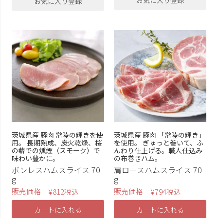
お気に入り登録
ソーセージ
ホワイトソーセージ
ホワイトフランク
アイスバイン
燻鶏
むね燻
スモークササミ
スモークチキン
京鴨のくん製
大子ビール
食べるヨーグルト
飲むヨーグルト
チーズ
桐製ギフト箱
茨城県産 豚肉 常陸の輝きを使
茨城県産 豚肉 「常陸の輝き」
上記条件で検索する
用。 長期熟成、炭火乾燥、桜
を使用。 ぎゅっと巻いて、ふ
の薪での燻煙（スモーク）で
んわり仕上げる。職人仕込み
味わい豊かに。
の布巻きハム。
ボンレスハムスライス 70
肩ロースハムスライス 70
g
g
販売価格
販売価格
¥
812
税込
¥
794
税込
カートに入れる
カートに入れる