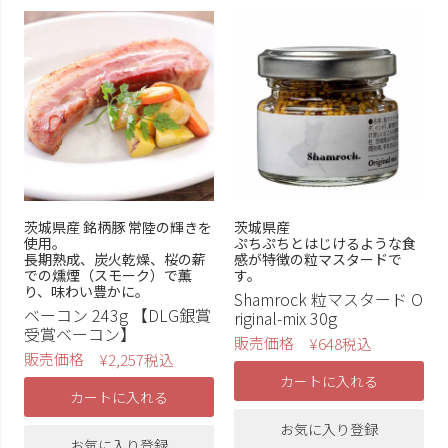
茨城県産 銘柄豚 常陸の輝きを
茨城県産
使用。
ぷちぷちとはじけるような食
長期熟成、炭火乾燥、桜の薪
感が特徴の粒マスタードで
での燻煙（スモーク）で薫
す。
り、味わい豊かに。
Shamrock 粒マスタード O
ベーコン 243g 【DLG銀賞
riginal-mix 30g
受賞ベーコン】
販売価格
¥
648
税込
販売価格
¥
2,257
税込
カートに入れる
カートに入れる
お気に入り登録
お気に入り登録