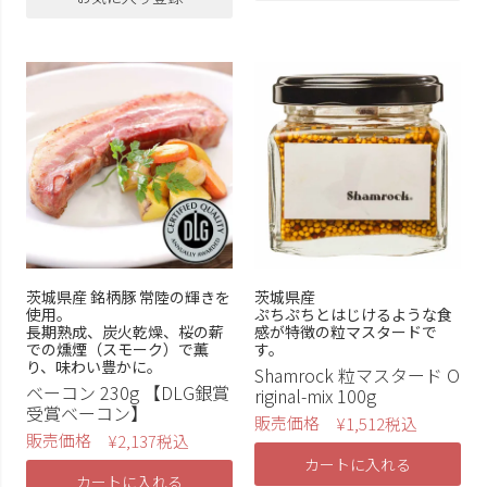
茨城県産 銘柄豚 常陸の輝きを
茨城県産
使用。
ぷちぷちとはじけるような食
長期熟成、炭火乾燥、桜の薪
感が特徴の粒マスタードで
での燻煙（スモーク）で薫
す。
り、味わい豊かに。
Shamrock 粒マスタード O
ベーコン 230g 【DLG銀賞
riginal-mix 100g
受賞ベーコン】
販売価格
¥
1,512
税込
販売価格
¥
2,137
税込
カートに入れる
カートに入れる