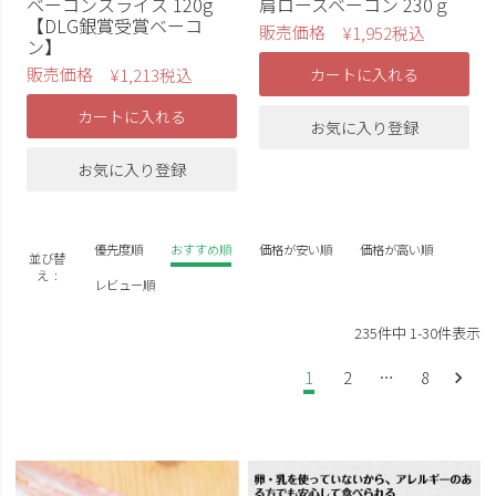
ベーコンスライス 120g
肩ロースベーコン 230ｇ
【DLG銀賞受賞ベーコ
販売価格
¥
1,952
税込
ン】
販売価格
¥
1,213
税込
カートに入れる
カートに入れる
お気に入り登録
お気に入り登録
優先度順
おすすめ順
価格が安い順
価格が高い順
並び替
え
レビュー順
235
件中
1
-
30
件表示
1
2
…
8