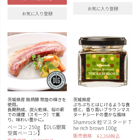
お気に入り登録
お気に入り登録
茨城県産 銘柄豚 常陸の輝きを
茨城県産
使用。
ぷちぷちとはじけるような食
長期熟成、炭火乾燥、桜の薪
感と、香り高いブラウンマス
での燻煙（スモーク）で薫
タードシードの豊かな風味
り、味わい豊かに。
Shamrock 粒マスタード T
ベーコン 250g 【DLG銀賞
he rich brown 100g
受賞ベーコン】
販売価格
¥
2,268
税込