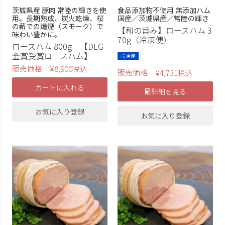
茨城県産 豚肉 常陸の輝きを使
食品添加物不使用 無添加ハム
用。長期熟成、炭火乾燥、桜
国産／茨城県産／常陸の輝き
の薪での燻煙（スモーク）で
【和の旨み】ロースハム 3
味わい豊かに。
70g（冷凍便）
ロースハム 800g 【DLG
金賞受賞ロースハム】
冷凍便
販売価格
¥
8,900
税込
販売価格
¥
4,731
税込
カートに入れる
詳細を見る
お気に入り登録
お気に入り登録