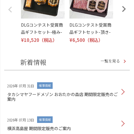
DLG受
トビール
こくよ
¥6,400
DLGコンテスト受賞商
DLGコンテスト受賞商
品ギフトセット-極み-
品ギフトセット-頂き-
¥10,520
（税込）
¥6,500
（税込）
新着情報
一覧を見る
2026年 07月 31日
催事情報
タカシマヤフードメゾン おおたかの森店 期間限定販売のご