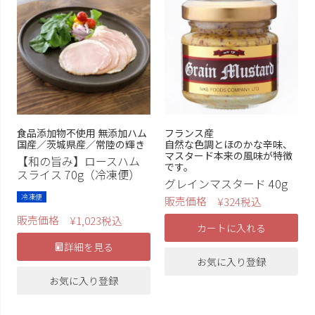
食品添加物不使用 無添加ハム
フランス産
国産／茨城県産／常陸の輝き
自然な色調とほのかな辛味、
マスタード本来の風味が特徴
【和の旨み】ロースハム
です。
スライス 70g（冷凍便）
グレインマスタード 40g
冷凍便
販売価格
¥
324
税込
販売価格
¥
1,023
税込
カートに入れる
詳細を見る
お気に入り登録
お気に入り登録