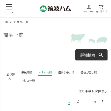
person
shopping_cart
マイページ
買い物カゴ
メニュー
HOME
商品一覧
商品一覧
詳細検索
キーワード
優先度順
おすすめ順
価格が安い順
価格が高い順
並び替
え
レビュー順
235
件中
1
-
30
件表示
価格
1
2
…
8
円〜
円