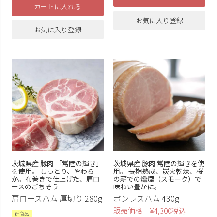
カートに入れる
お気に入り登録
お気に入り登録
茨城県産 豚肉 「常陸の輝き」
茨城県産 豚肉 常陸の輝きを使
を使用。 しっとり、やわら
用。 長期熟成、炭火乾燥、桜
か。布巻きで仕上げた、肩ロ
の薪での燻煙（スモーク）で
ースのごちそう
味わい豊かに。
肩ロースハム 厚切り 280g
ボンレスハム 430g
販売価格
¥
4,300
税込
新商品