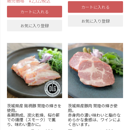
販売価格
¥
2,322
税込
カートに入れる
カートに入れる
お気に入り登録
お気に入り登録
茨城県産 銘柄豚 常陸の輝きを
茨城県産豚肉 常陸の輝き使
使用。
用。
長期熟成、炭火乾燥、桜の薪
赤身肉の濃い味わいと脂のな
での燻煙（スモーク）で薫
めらかな食感は、ワインによ
り、味わい豊かに。
く合います。