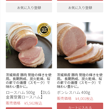
お気に入り登録
お気に入り登録
茨城県産 豚肉 常陸の輝きを使
茨城県産 豚肉 常陸の輝きを使
用。長期熟成、炭火乾燥、桜
用。 長期熟成、炭火乾燥、桜
の薪での燻煙（スモーク）で
の薪での燻煙（スモーク）で
味わい豊かに。
味わい豊かに。
ロースハム 500g 【DLG
ボンレスハム 400g
金賞受賞ロースハム】
販売価格
¥
4,001
税込
販売価格
¥
5,562
税込
カートに入れる