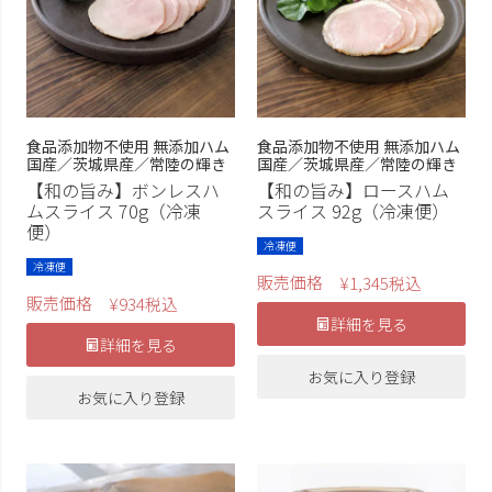
食品添加物不使用 無添加ハム
食品添加物不使用 無添加ハム
国産／茨城県産／常陸の輝き
国産／茨城県産／常陸の輝き
【和の旨み】ボンレスハ
【和の旨み】ロースハム
ムスライス 70g（冷凍
スライス 92g（冷凍便）
便）
冷凍便
冷凍便
販売価格
¥
1,345
税込
販売価格
¥
934
税込
詳細を見る
詳細を見る
お気に入り登録
お気に入り登録