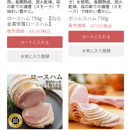
用。長期熟成、炭火乾燥、桜
き）を使用。 長期熟成、炭火
の薪での燻煙（スモーク）で
乾燥、桜の薪での燻煙（スモ
味わい豊かに。
ーク）で味わい豊かに。
ロースハム 750g 【DLG
ボンレスハム 750g
金賞受賞ロースハム】
販売価格
¥
7,501
税込
販売価格
¥
8,343
税込
カートに入れる
カートに入れる
お気に入り登録
お気に入り登録