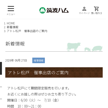
person
shopping_cart
マイページ
買い物カゴ
メニュー
HOME
新着情報
アトレ松戸 催事出店のご案内
新着情報
2026年 06月 27日
催事情報
アトレ松戸 催事出店のご案内
アトレ松戸にて期間限定販売を行います。
お近くにお越しの際はぜひお立ち寄り下さい。
開催日：6/30（火）～ 7/10（金）
時間 10：00～21：00