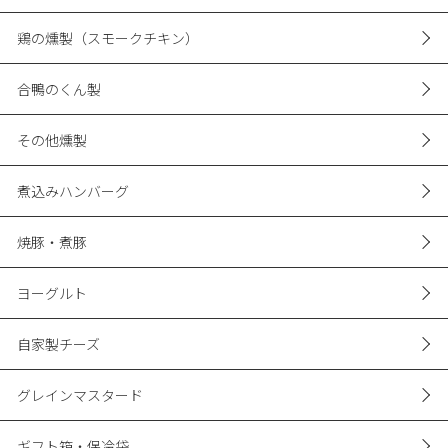
鶏の燻製（スモークチキン）
合鴨のくん製
その他燻製
煮込みハンバーグ
焼豚・煮豚
ヨーグルト
自家製チーズ
グレインマスタード
ギフト箱・保冷袋