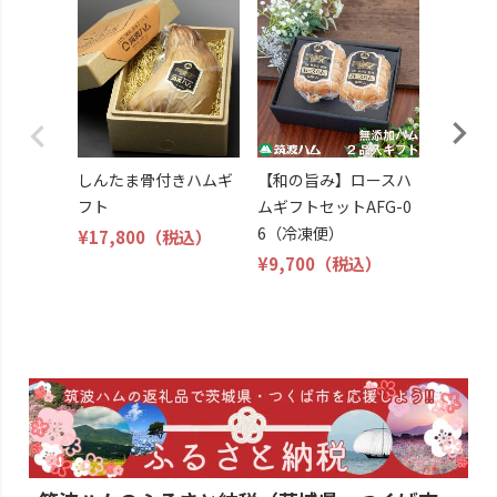
ホワイト
0g（冷
¥1,119
しんたま骨付きハムギ
【和の旨み】ロースハ
フト
ムギフトセットAFG-0
6（冷凍便）
¥17,800
（税込）
¥9,700
（税込）