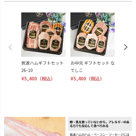
お中元 
じさい
¥5,400
筑波ハムギフトセット
お中元 ギフトセット な
26-10
でしこ
¥5,400
（税込）
¥5,400
（税込）