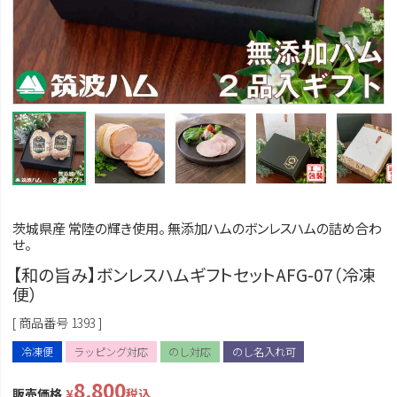
茨城県産 常陸の輝き使用。 無添加ハムのボンレスハムの詰め合わ
せ。
【和の旨み】ボンレスハムギフトセットAFG-07（冷凍
便）
商品番号
1393
冷凍便
ラッピング対応
のし対応
のし名入れ可
8,800
販売価格
¥
税込