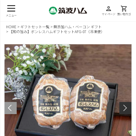
person
shopping_cart
マイページ
買い物カゴ
メニュー
HOME
ギフトセット一覧
無添加ハム・ベーコン ギフト
【和の旨み】ボンレスハムギフトセットAFG-07（冷凍便）