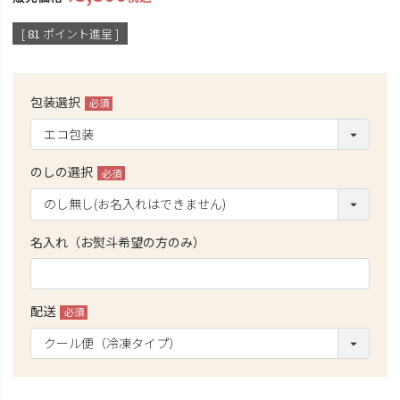
[
81
ポイント進呈 ]
包装選択
(必
須)
のしの選択
(必
須)
名入れ（お熨斗希望の方のみ）
配送
(必
須)