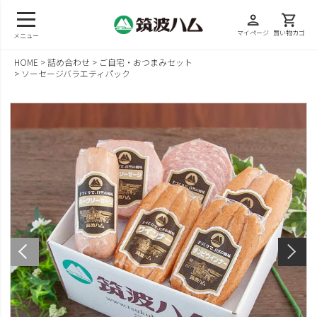
person
shopping_cart
マイページ
買い物カゴ
メニュー
HOME
詰め合わせ
ご自宅・おつまみセット
ソーセージバラエティパック