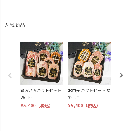
人気商品
筑波ハ
26-11
¥4,800
筑波ハムギフトセット
お中元 ギフトセット な
26-10
でしこ
¥5,400
（税込）
¥5,400
（税込）