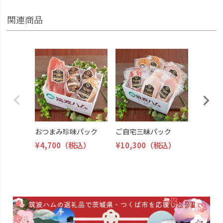
関連商品
ベーコ
ク
¥5,500
おつまみ珍味パック
ご自宅三昧パック
¥4,700
（税込）
¥10,300
（税込）