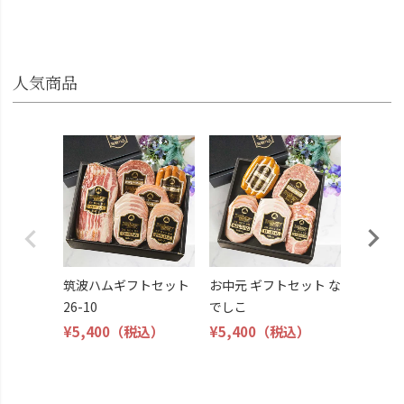
人気商品
筑波ハ
26-11
¥4,800
筑波ハムギフトセット
お中元 ギフトセット な
26-10
でしこ
¥5,400
（税込）
¥5,400
（税込）