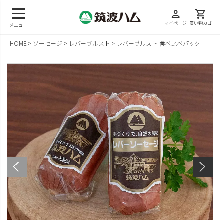
person
shopping_cart
マイページ
買い物カゴ
メニュー
HOME
ソーセージ
レバーヴルスト
レバーヴルスト 食べ比べパック