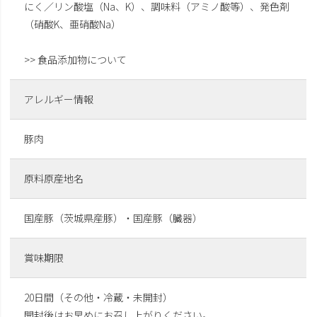
にく／リン酸塩（Na、K）、調味料（アミノ酸等）、発色剤
（硝酸K、亜硝酸Na）
>> 食品添加物について
アレルギー情報
豚肉
原料原産地名
国産豚（茨城県産豚）・国産豚（臓器）
賞味期限
20日間（その他・冷蔵・未開封）
開封後はお早めにお召し上がりください。