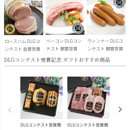
ベーコン DLGコン
ウィンナー DLGコ
ロースハム DLGコ
テスト 銀賞受賞
ンテスト 銀賞受賞
ンテスト 金賞受賞
DLGコンテスト受賞記念 ギフトおすすめ商品
DLG受
トビール
こくよ
¥6,400
DLGコンテスト受賞商
DLGコンテスト受賞商