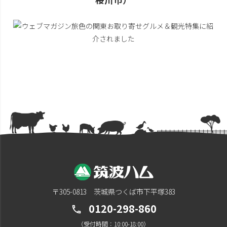
〒305-0813 茨城県つくば市下平塚383
0120-298-860
call
（受付時間：10:00-18:00）