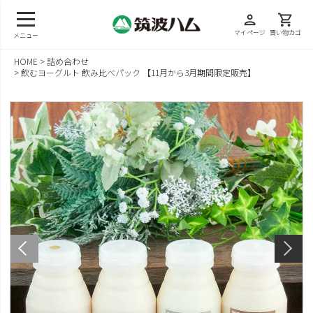
person
shopping_cart
マイページ
買い物カゴ
メニュー
HOME
詰め合わせ
飲むヨーグルト 飲み比べパック 【11月から3月期間限定販売】