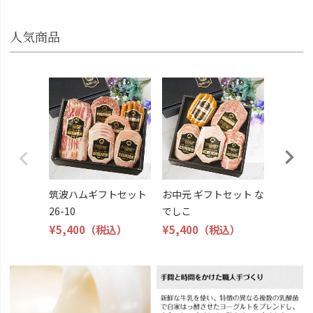
人気商品
筑波ハ
26-11
¥4,800
筑波ハムギフトセット
お中元 ギフトセット な
26-10
でしこ
¥5,400
（税込）
¥5,400
（税込）