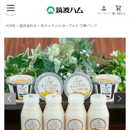
person
shopping_cart
マイページ
買い物カゴ
メニュー
HOME
詰め合わせ
生キャラメルヨーグルト 三昧パック