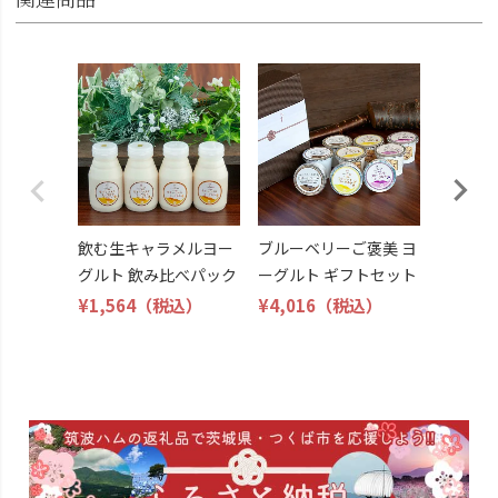
毎日のご
ーグルト
¥3,854
飲む生キャラメルヨー
ブルーベリーご褒美 ヨ
グルト 飲み比べパック
ーグルト ギフトセット
¥1,564
（税込）
¥4,016
（税込）