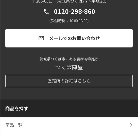
〒305-0813 茨城県つくば市下平塚383
0120-298-860
call
（受付時間：10:00-18:00）
メールでのお問い合わせ
mail
茨城県つくば市にある農産物直売所
つくば陣屋
直売所の詳細はこちら
商品を探す
商品一覧