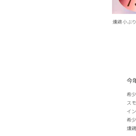
燻鶏 小ぶり
今
希
スモ
イ
希
燻