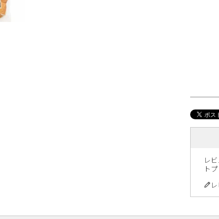
レビ
トプ
レ