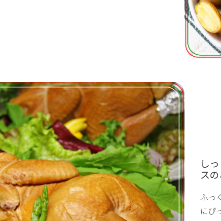
しっ
スの
ふっ
にぴ