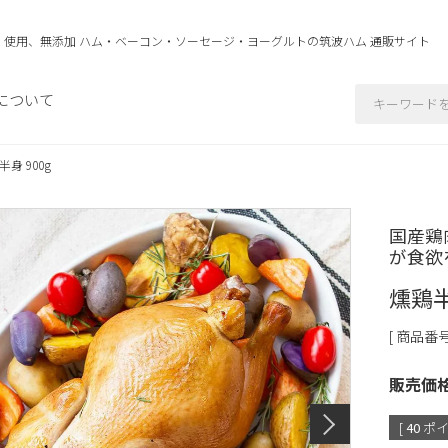
」使用、無添加 ハム・ベーコン・ソーセージ・ヨーグルトの
筑波ハム 通販サイト
について
半身 900g
国産鶏
が食欲
燻鶏半
商品番
販売価
[
40
ポイ