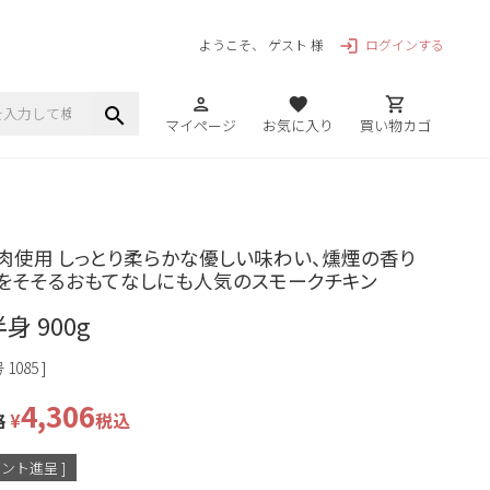
ログインする
ようこそ、 ゲスト 様
login
person
favorite
shopping_cart
search
マイページ
お気に入り
買い物カゴ
肉使用 しっとり柔らかな優しい味わい、燻煙の香り
をそそるおもてなしにも人気のスモークチキン
身 900g
号
1085
4,306
格
¥
税込
ント進呈 ]