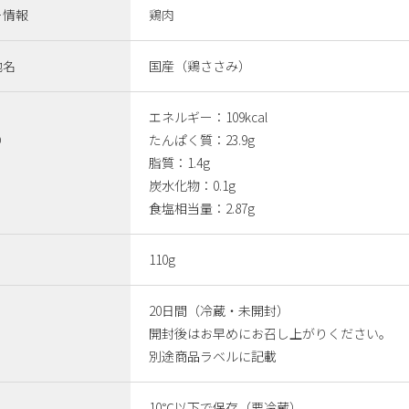
ー情報
鶏肉
地名
国産（鶏ささみ）
エネルギー：109kcal
り
たんぱく質：23.9g
脂質：1.4g
炭水化物：0.1g
食塩相当量：2.87g
110g
20日間（冷蔵・未開封）
開封後はお早めにお召し上がりください。
別途商品ラベルに記載
10℃以下で保存（要冷蔵）