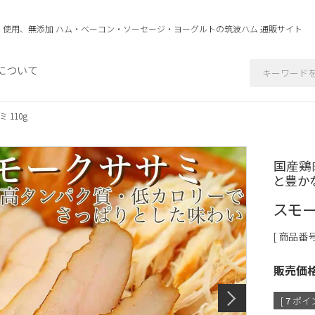
」使用、無添加 ハム・ベーコン・ソーセージ・ヨーグルトの
筑波ハム 通販サイト
について
 110g
国産鶏
と豊か
スモー
商品番
販売価
[
7
ポイン