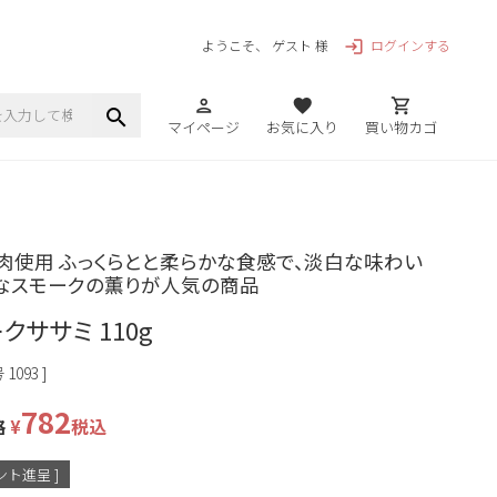
ログインする
ようこそ、 ゲスト 様
login
person
favorite
shopping_cart
search
マイページ
お気に入り
買い物カゴ
肉使用 ふっくらとと柔らかな食感で、淡白な味わい
なスモークの薫りが人気の商品
クササミ 110g
号
1093
782
格
¥
税込
ト進呈 ]