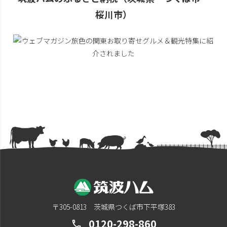
桜川市）
〒305-0813 茨城県つくば市下平塚383
0120-298-860
call