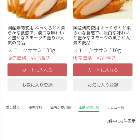
国産鶏肉使用 ふっくらとと柔
国産鶏肉使用 ふっくらとと柔
らかな食感で、淡白な味わい
らかな食感で、淡白な味わい
と豊かなスモークの薫りが人
と豊かなスモークの薫りが人
気の商品
気の商品
スモークササミ 130g
スモークササミ 110g
販売価格
販売価格
¥
925
税込
¥
782
税込
カートに入れる
カートに入れる
お気に入り登録
お気に入り登録
並び替え
優先度順
価格が安い順
価格が高い順
レビュー順
2
件中
1
-
2
件表示