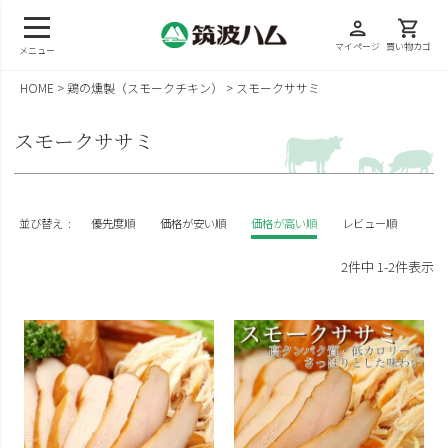
person
shopping_cart
マイページ
買い物カゴ
メニュー
HOME
鶏の燻製（スモークチキン）
スモークササミ
スモークササミ
並び替え
優先度順
価格が安い順
価格が高い順
レビュー順
2
件中
1
-
2
件表示