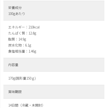
栄養成分
100gあたり
エネルギー：210kcal
たんぱく質：12.8g
脂質：14.9g
炭水化物：6.1g
食塩相当量：1.46g
内容量
170g(固形量150ｇ)
賞味期限
14日間（冷蔵・未開封）