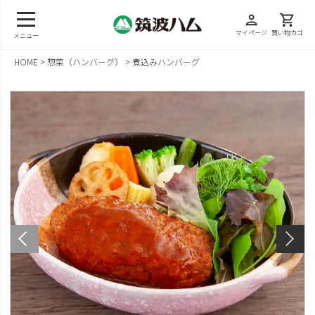
person
shopping_cart
マイページ
買い物カゴ
メニュー
HOME
惣菜（ハンバーグ）
煮込みハンバーグ