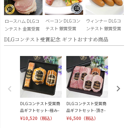
ベーコン DLGコン
ウィンナー DLGコ
ロースハム DLGコ
テスト 銀賞受賞
ンテスト 銀賞受賞
ンテスト 金賞受賞
DLGコンテスト受賞記念 ギフトおすすめ商品
DLG受
トビール
こくよ
¥6,400
DLGコンテスト受賞商
DLGコンテスト受賞商
品ギフトセット-極み-
品ギフトセット-頂き-
¥10,520
（税込）
¥6,500
（税込）