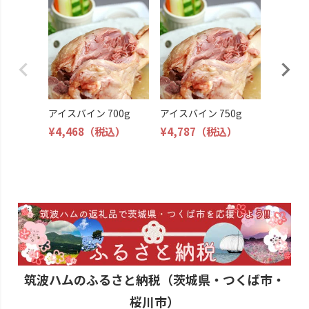
アイスバ
¥4,149
アイスバイン 700g
アイスバイン 750g
¥4,468
（税込）
¥4,787
（税込）
筑波ハムのふるさと納税（茨城県・つくば市・
桜川市）