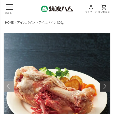
person
shopping_cart
マイページ
買い物カゴ
メニュー
HOME
アイスバイン
アイスバイン 800g