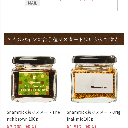
アイスバインに合う粒マスタードはいかがですか
Shamrock 粒マスタード The
Shamrock 粒マスタード Orig
rich brown 100g
inal-mix 100g
¥2,268
（税込）
¥1,512
（税込）