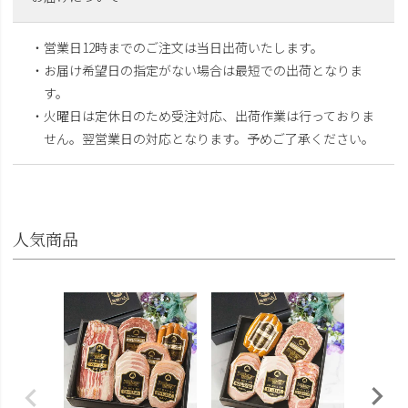
・営業日12時までのご注文は当日出荷いたします。
・お届け希望日の指定がない場合は最短での出荷となりま
す。
・火曜日は定休日のため受注対応、出荷作業は行っておりま
せん。翌営業日の対応となります。予めご了承ください。
人気商品
筑波ハ
26-11
¥4,800