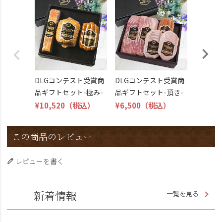
DLG受
トビール
こくよ
¥6,400
DLGコンテスト受賞商
DLGコンテスト受賞商
品ギフトセット-極み-
品ギフトセット-頂き-
¥10,520
（税込）
¥6,500
（税込）
この商品のレビュー
レビューを書く
新着情報
一覧を見る