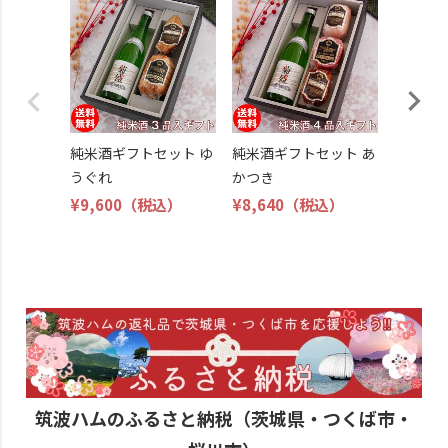
父の日 
ール ギ
しょう
¥3,980
純米酒ギフトセット ゆ
純米酒ギフトセット あ
うぐれ
かつき
¥9,600
（税込）
¥8,640
（税込）
筑波ハムのふるさと納税（茨城県・つくば市・