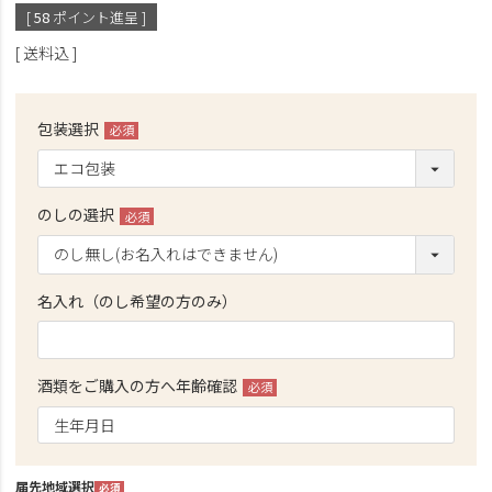
[
58
ポイント進呈 ]
送料込
包装選択
(必
須)
のしの選択
(必
須)
名入れ（のし希望の方のみ）
酒類をご購入の方へ年齢確認
(必
須)
届先地域選択