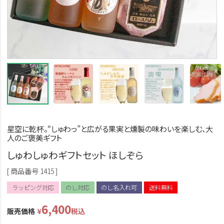
星空に乾杯。“しゅわっ”と広がる果実と燻製の味わいを楽しむ、大
人のご褒美ギフト
しゅわしゅわギフトセット ほしぞら
商品番号
1415
ラッピング対応
のし対応
のし名入れ可
送料無料
6,400
販売価格
¥
税込