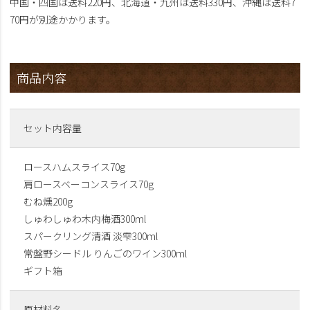
中国・四国は送料220円、北海道・九州は送料330円、沖縄は送料7
70円が別途かかります。
商品内容
セット内容量
ロースハムスライス70g
肩ロースベーコンスライス70g
むね燻200g
しゅわしゅわ木内梅酒300ml
スパークリング清酒 淡雫300ml
常盤野シードル りんごのワイン300ml
ギフト箱
原材料名