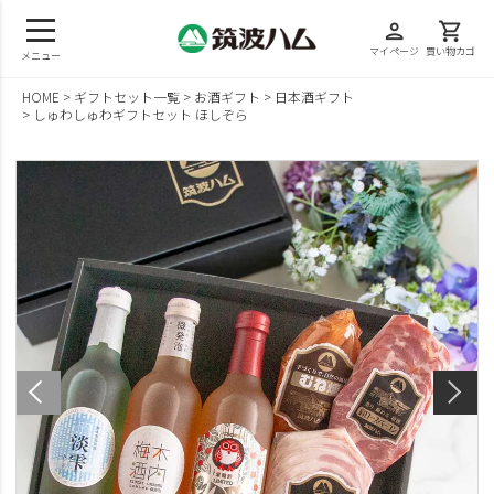
person
shopping_cart
マイページ
買い物カゴ
メニュー
HOME
ギフトセット一覧
お酒ギフト
日本酒ギフト
しゅわしゅわギフトセット ほしぞら