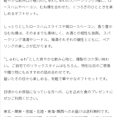
軽やかな飲み口が魅力のしゅわしゅわのスパークリング3種に、ロ
ースハムやベーコン、むね燻を合わせた、くつろぎのひとときを楽
しめるギフトセット。
しっとりとしたロースハムスライスや肩ロースベーコン、香り豊か
なむね燻は、そのままでも美味しく、お酒との相性も抜群。 スパ
ークリング清酒やシードル、梅酒それぞれの個性とともに、ペア
リングの楽しさが広がります。
“しゅわしゅわ”とした爽やかな飲み心地と、燻製のコク深い味わ
い。 ご自宅でのリラックスタイムはもちろん、特別な日のご褒美
や贈り物にもおすすめの詰め合わせです。
届いたその日から楽しめる、気軽で華やかなギフトセットです。
日頃からお世話になっている方への、心を込めた食のプレゼントに
ぜひご利用ください。
東北・関東・信越・北陸・東海･関西へのお届けは送料無料です。