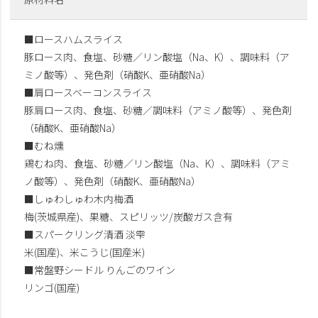
■ロースハムスライス
豚ロース肉、食塩、砂糖／リン酸塩（Na、K）、調味料（ア
ミノ酸等）、発色剤（硝酸K、亜硝酸Na）
■肩ロースベーコンスライス
豚肩ロース肉、食塩、砂糖／調味料（アミノ酸等）、発色剤
（硝酸K、亜硝酸Na）
■むね燻
鶏むね肉、食塩、砂糖／リン酸塩（Na、K）、調味料（アミ
ノ酸等）、発色剤（硝酸K、亜硝酸Na）
■しゅわしゅわ木内梅酒
梅(茨城県産)、果糖、スピリッツ/炭酸ガス含有
■スパークリング清酒 淡雫
米(国産)、米こうじ(国産米)
■常盤野シードル りんごのワイン
リンゴ(国産)