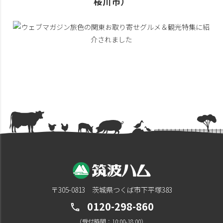
桜川市）
〒305-0813 茨城県つくば市下平塚383
0120-298-860
call
（受付時間：10:00-18:00）