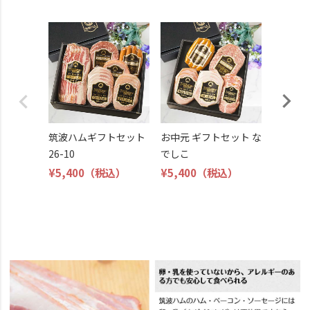
筑波ハ
26-11
¥4,800
筑波ハムギフトセット
お中元 ギフトセット な
26-10
でしこ
¥5,400
（税込）
¥5,400
（税込）