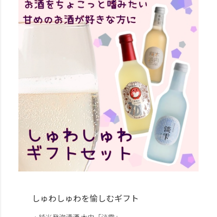
しゅわしゅわを愉しむギフト
・純米発泡清酒 木内「淡雫」