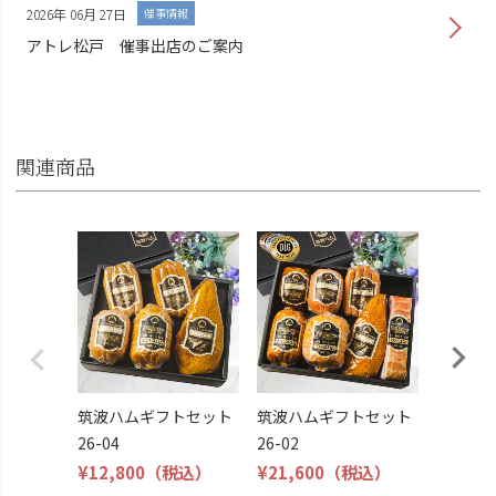
2026年 06月 27日
催事情報
アトレ松戸 催事出店のご案内
関連商品
筑波ハ
26-06
¥8,800
筑波ハムギフトセット
筑波ハムギフトセット
26-04
26-02
¥12,800
（税込）
¥21,600
（税込）