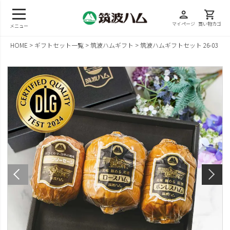
person
shopping_cart
マイページ
買い物カゴ
メニュー
HOME
ギフトセット一覧
筑波ハムギフト
筑波ハムギフトセット 26-03