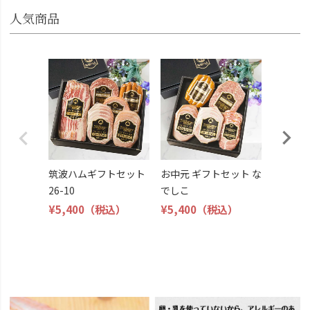
人気商品
筑波ハ
26-11
¥4,800
筑波ハムギフトセット
お中元 ギフトセット な
26-10
でしこ
¥5,400
（税込）
¥5,400
（税込）