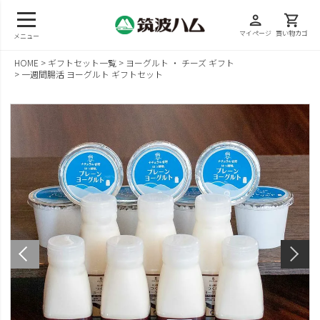
person
shopping_cart
マイページ
買い物カゴ
メニュー
HOME
ギフトセット一覧
ヨーグルト ・ チーズ ギフト
一週間腸活 ヨーグルト ギフトセット