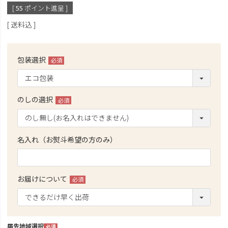
[
55
ポイント進呈 ]
送料込
包装選択
(必
須)
のしの選択
(必
須)
名入れ（お熨斗希望の方のみ）
お届けについて
(必
須)
届先地域選択