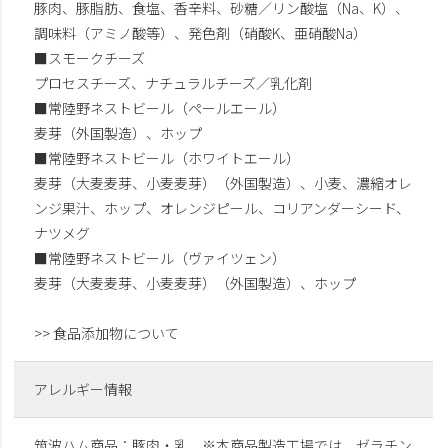
豚肉、豚脂肪、食塩、香辛料、砂糖／リン酸塩（Na、K）、
調味料（アミノ酸等）、発色剤（硝酸K、亜硝酸Na）
■スモークチーズ
プロセスチーズ、ナチュラルチーズ／乳化剤
■常陸野ネストビール（ペールエール）
麦芽（外国製造）、ホップ
■常陸野ネストビール（ホワイトエール）
麦芽（大麦麦芽、小麦麦芽）（外国製造）、小麦、濃縮オレ
ンジ果汁、ホップ、オレンジピール、コリアンダーシード、
ナツメグ
■常陸野ネストビール（ヴァイツェン）
麦芽（大麦麦芽、小麦麦芽）（外国製造）、ホップ
>> 食品添加物について
アレルギー情報
筑波ハム商品：豚肉・乳 ※本商品製造工場では、ゼラチン