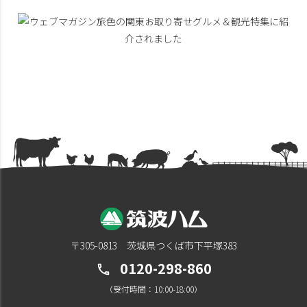
〒305-0813 茨城県つくば市下平塚383
0120-298-860
call
（受付時間：10:00-18:00）