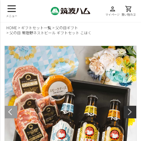
person
shopping_cart
マイページ
買い物カゴ
メニュー
HOME
ギフトセット一覧
父の日ギフト
父の日 常陸野ネストビール ギフトセット こはく