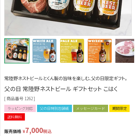
常陸野ネストビールとくん製の旨味を楽しむ、父の日限定ギフト。
父の日 常陸野ネストビール ギフトセット こはく
商品番号
1262
ラッピング対応
父の日特別包装紙
メッセージカード
期間限定
送料無料
7,000
販売価格
¥
税込