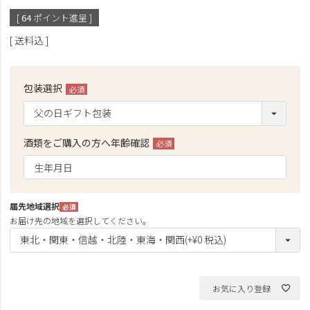
[
64
ポイント進呈 ]
送料込
包装選択
(必
須)
酒類をご購入の方へ年齢確認
(必
須)
届先地域選択
(必
お届け先の地域を選択してください。
須)
お気に入り登録