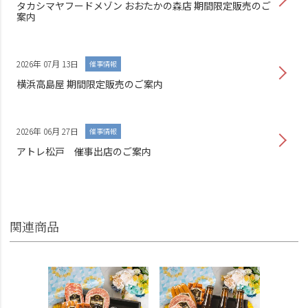
タカシマヤフードメゾン おおたかの森店 期間限定販売のご
案内
2026年 07月 13日
催事情報
横浜高島屋 期間限定販売のご案内
2026年 06月 27日
催事情報
アトレ松戸 催事出店のご案内
関連商品
父の日 
ール ギ