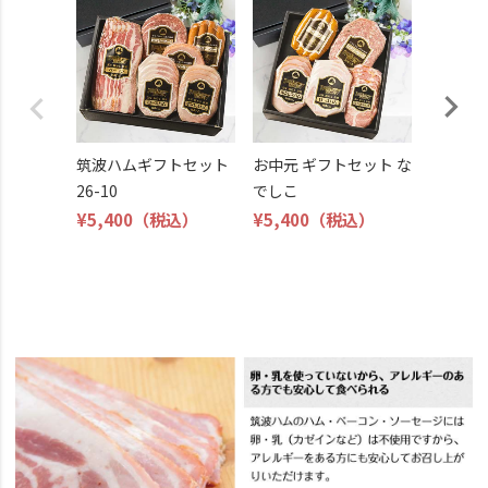
筑波ハ
26-11
¥4,800
筑波ハムギフトセット
お中元 ギフトセット な
26-10
でしこ
¥5,400
（税込）
¥5,400
（税込）