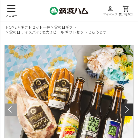
person
shopping_cart
マイページ
買い物カゴ
メニュー
HOME
ギフトセット一覧
父の日ギフト
父の日 アイスバイン&大子ビール ギフトセット じゅうじつ