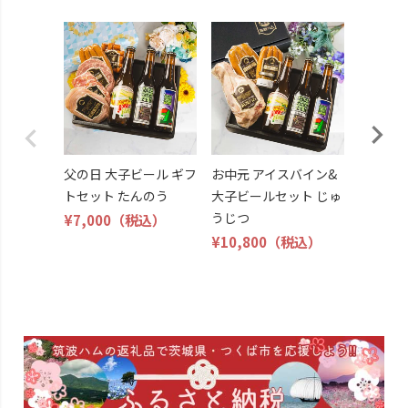
父の日 
ール ギ
い
¥6,600
父の日 大子ビール ギフ
お中元 アイスバイン&
トセット たんのう
大子ビールセット じゅ
うじつ
¥7,000
（税込）
¥10,800
（税込）