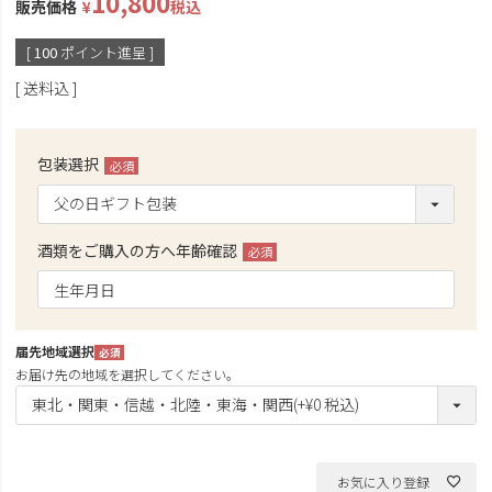
10,800
販売価格
¥
税込
[
100
ポイント進呈 ]
送料込
包装選択
(必
須)
酒類をご購入の方へ年齢確認
(必
須)
届先地域選択
(必
お届け先の地域を選択してください。
須)
お気に入り登録