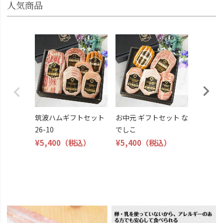
人気商品
筑波ハ
26-11
¥4,800
筑波ハムギフトセット
お中元 ギフトセット な
26-10
でしこ
¥5,400
（税込）
¥5,400
（税込）