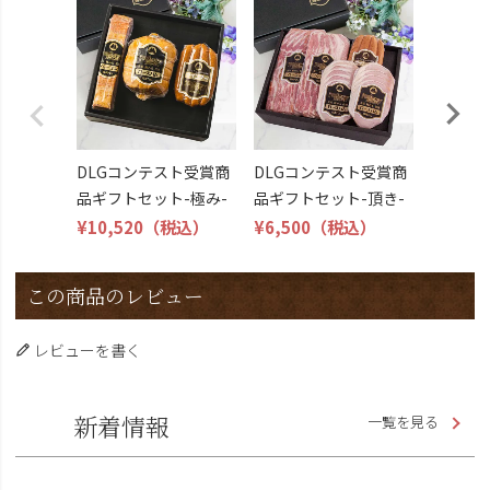
DLG受
トビール
こくよ
¥6,400
DLGコンテスト受賞商
DLGコンテスト受賞商
品ギフトセット-極み-
品ギフトセット-頂き-
¥10,520
（税込）
¥6,500
（税込）
この商品のレビュー
レビューを書く
新着情報
一覧を見る