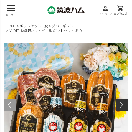
person
shopping_cart
マイページ
買い物カゴ
メニュー
HOME
ギフトセット一覧
父の日ギフト
父の日 常陸野ネストビール ギフトセット るり