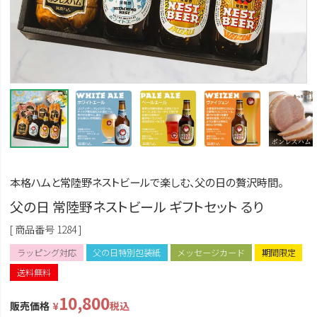
本格ハムと常陸野ネストビールで楽しむ、父の日の贅沢時間。
父の日 常陸野ネストビール ギフトセット るり
商品番号
1284
ラッピング対応
父の日特別包装紙
メッセージカード
期間限定
送料無料
10,800
販売価格
¥
税込