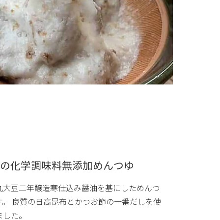
の化学調味料無添加めんつゆ
丸大豆二年醸造寒仕込み醤油を基にしためんつ
す。 良質の日高昆布とかつお節の一番だしを使
ました。