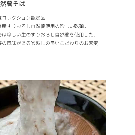
然薯そば
ばコレクション認定品
県産すりおろし自然薯使用の珍しい乾麺。
では珍しい生のすりおろし自然薯を使用した、
薯の風味がある喉越しの良いこだわりのお蕎麦
。