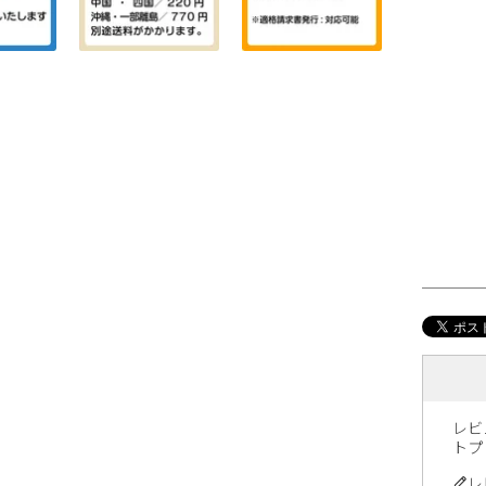
レビ
トプ
レ