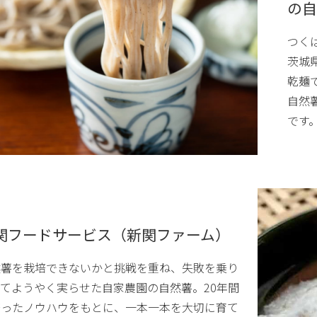
の自
つく
茨城
乾麺
自然
です
関フードサービス（新関ファーム）
然薯を栽培できないかと挑戦を重ね、失敗を乗り
てようやく実らせた自家農園の自然薯。20年間
培ったノウハウをもとに、一本一本を大切に育て