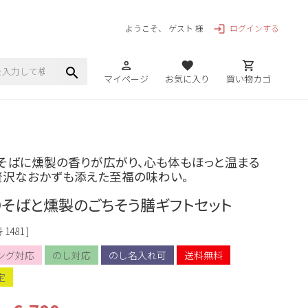
ログインする
ようこそ、 ゲスト 様
login
person
favorite
shopping_cart
search
マイページ
お気に入り
買い物カゴ
そばに燻製の香りが広がり、心も体もほっと温まる
贅沢なおかずも添えた至福の味わい。
そばと燻製のごちそう膳ギフトセット
号
1481
ング対応
のし対応
のし名入れ可
送料無料
定