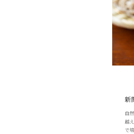
新
自
越え
で