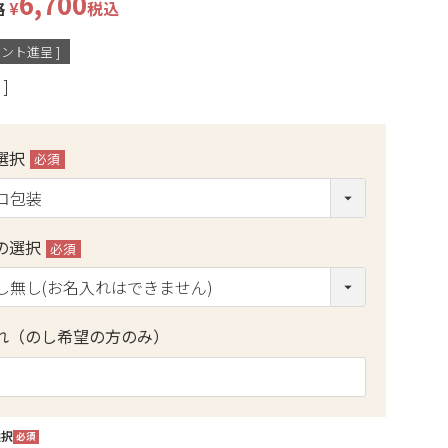
6,700
格
¥
税込
ント進呈 ]
選択
(必
須)
の選択
(必
須)
れ（のし希望の方のみ）
選択