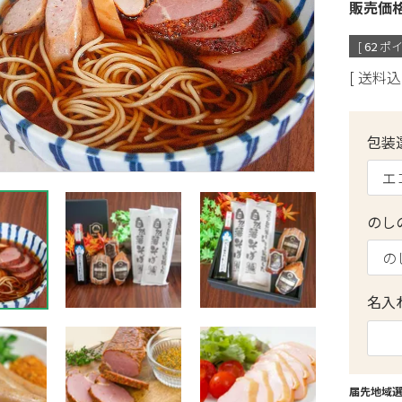
販売価
[
62
ポイ
送料込
包装
のし
名入
届先地域