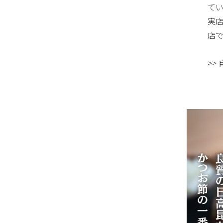
て
実店
店で
>>