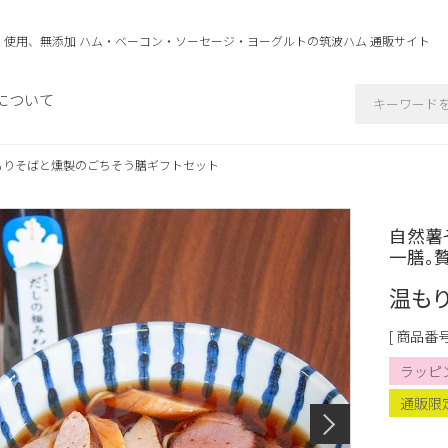
」使用、無添加 ハム・ベーコン・ソーセージ・ヨーグルトの
筑波ハム 通販サイト
について
もりそばと燻製のごちそう膳ギフトセット
自然薯
一膳。
温もり
商品番
ラッピ
通販限