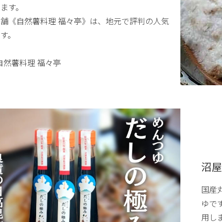
います。
舗《自然薯料理 福々亭》は、地元で評判の人気
す。
 自然薯料理 福々亭
沼屋
国産
ゆで
用し