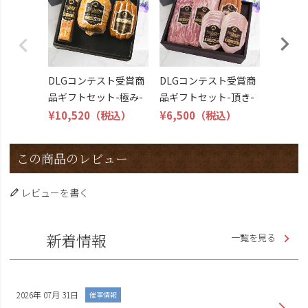
こくよ
¥6,400
DLGコンテスト受賞商
DLGコンテスト受賞商
品ギフトセット-極み-
品ギフトセット-頂き-
¥10,520
（税込）
¥6,500
（税込）
この商品のレビュー
レビューを書く
新着情報
一覧を見る
2026年 07月 31日
催事情報