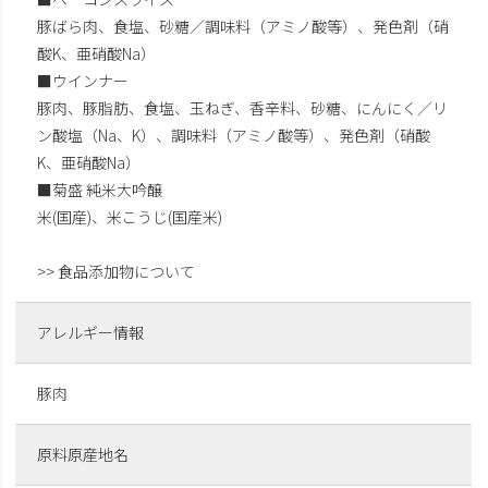
豚ばら肉、食塩、砂糖／調味料（アミノ酸等）、発色剤（硝
酸K、亜硝酸Na）
■ウインナー
豚肉、豚脂肪、食塩、玉ねぎ、香辛料、砂糖、にんにく／リ
ン酸塩（Na、K）、調味料（アミノ酸等）、発色剤（硝酸
K、亜硝酸Na）
■菊盛 純米大吟醸
米(国産)、米こうじ(国産米)
>> 食品添加物について
アレルギー情報
豚肉
原料原産地名