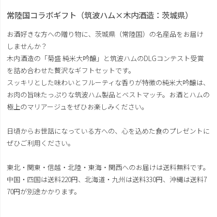
常陸国コラボギフト（筑波ハム×木内酒造：茨城県）
お酒好きな方への贈り物に、茨城県（常陸国）の名産品をお届け
しませんか？
木内酒造の「菊盛 純米大吟醸」と筑波ハムのDLGコンテスト受賞
を詰め合わせた贅沢なギフトセットです。
スッキリとした味わいとフルーティな香りが特徴の純米大吟醸は、
お肉の旨味たっぷりな筑波ハム製品とベストマッチ。お酒とハムの
極上のマリアージュをぜひお楽しみください。
日頃からお世話になっている方への、心を込めた食のプレゼントに
ぜひご利用ください。
東北・関東・信越・北陸・東海・関西へのお届けは送料無料です。
中国・四国は送料220円、北海道・九州は送料330円、沖縄は送料7
70円が別途かかります。