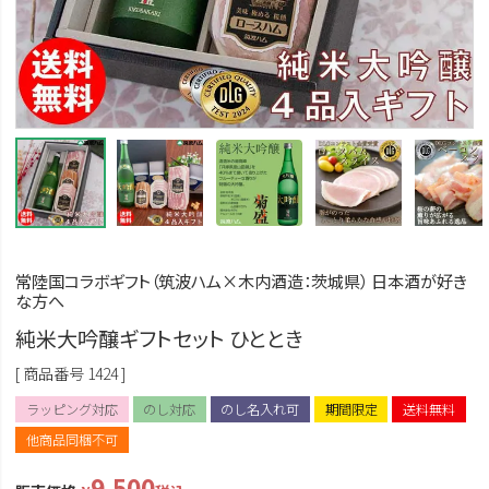
常陸国コラボギフト（筑波ハム×木内酒造：茨城県） 日本酒が好き
な方へ
純米大吟醸ギフトセット ひととき
商品番号
1424
ラッピング対応
のし対応
のし名入れ可
期間限定
送料無料
他商品同梱不可
9,500