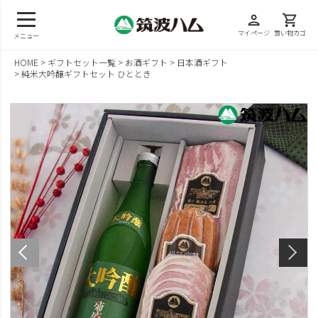
person
shopping_cart
マイページ
買い物カゴ
メニュー
HOME
ギフトセット一覧
お酒ギフト
日本酒ギフト
純米大吟醸ギフトセット ひととき