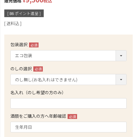
販売価格
¥
税込
[
86
ポイント進呈 ]
送料込
包装選択
(必
須)
のしの選択
(必
須)
名入れ（のし希望の方のみ）
酒類をご購入の方へ年齢確認
(必
須)