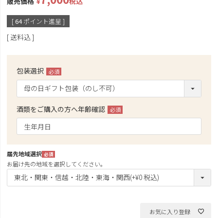
販売価格
¥
税込
[
64
ポイント進呈 ]
送料込
包装選択
(必
須)
酒類をご購入の方へ年齢確認
(必
須)
届先地域選択
(必
お届け先の地域を選択してください。
須)
お気に入り登録