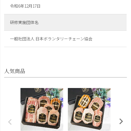
令和6年12月17日
研修実施団体名
一般社団法人 日本ボランタリーチェーン協会
人気商品
筑波ハ
26-11
¥4,800