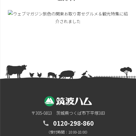
〒305-0813 茨城県つくば市下平塚383
0120-298-860
call
（受付時間：10:00-18:00）