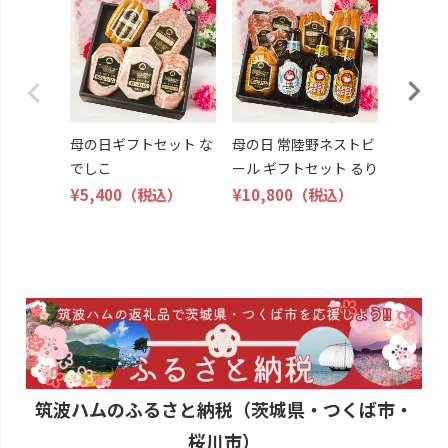
トセット
¥5,598
母の日ギフトセット な
母の日 常陸野ネストビ
でしこ
ール ギフトセット るり
¥5,400
（税込）
¥10,800
（税込）
筑波ハムのふるさと納税（茨城県・つくば市・
桜川市）