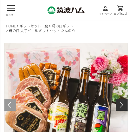
person
shopping_cart
マイページ
買い物カゴ
メニュー
HOME
ギフトセット一覧
母の日ギフト
母の日 大子ビール ギフトセット たんのう