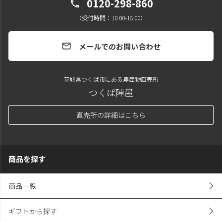
0120-298-860
call
（受付時間：10:00-18:00）
メールでのお問い合わせ
mail
茨城県つくば市にある農産物直売所
つくば陣屋
直売所の詳細はこちら
商品を探す
商品一覧
ギフトから探す