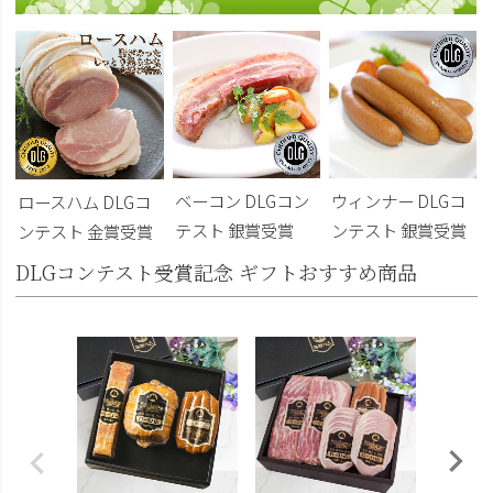
ベーコン DLGコン
ウィンナー DLGコ
ロースハム DLGコ
テスト 銀賞受賞
ンテスト 銀賞受賞
ンテスト 金賞受賞
DLGコンテスト受賞記念 ギフトおすすめ商品
DLG受
トビール
こくよ
¥6,400