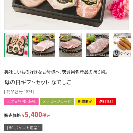
美味しいもの好きなお母様へ、茨城県名産品の贈り物。
母の日ギフトセット なでしこ
商品番号
1824
母の日特別包装紙
メッセージカード
期間限定
送料無料
5,400
販売価格
¥
税込
[
50
ポイント進呈 ]