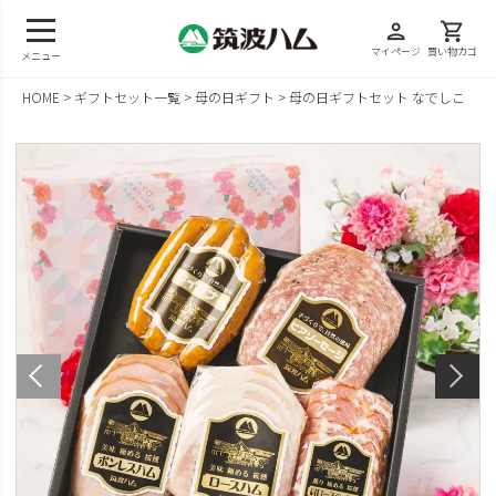
person
shopping_cart
マイページ
買い物カゴ
メニュー
HOME
ギフトセット一覧
母の日ギフト
母の日ギフトセット なでしこ