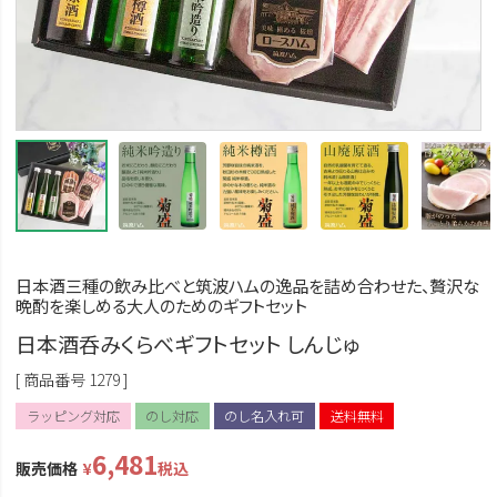
日本酒三種の飲み比べと筑波ハムの逸品を詰め合わせた、贅沢な
晩酌を楽しめる大人のためのギフトセット
日本酒呑みくらべギフトセット しんじゅ
商品番号
1279
ラッピング対応
のし対応
のし名入れ可
送料無料
6,481
販売価格
¥
税込