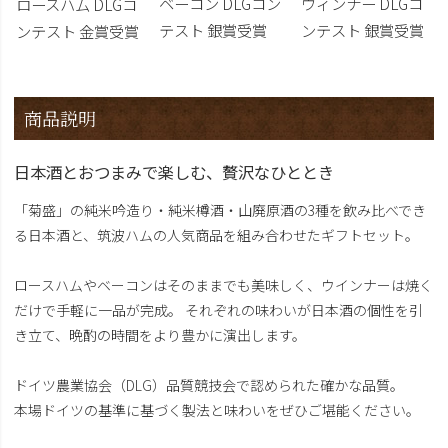
ベーコン DLGコン
ウィンナー DLGコ
ロースハム DLGコ
テスト 銀賞受賞
ンテスト 銀賞受賞
ンテスト 金賞受賞
商品説明
日本酒とおつまみで楽しむ、贅沢なひととき
「菊盛」の純米吟造り・純米樽酒・山廃原酒の3種を飲み比べでき
る日本酒と、筑波ハムの人気商品を組み合わせたギフトセット。
ロースハムやベーコンはそのままでも美味しく、ウインナーは焼く
だけで手軽に一品が完成。 それぞれの味わいが日本酒の個性を引
き立て、晩酌の時間をより豊かに演出します。
ドイツ農業協会（DLG）品質競技会で認められた確かな品質。
本場ドイツの基準に基づく製法と味わいをぜひご堪能ください。