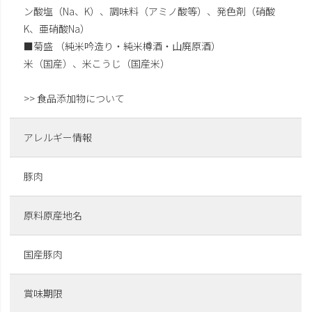
ン酸塩（Na、K）、調味料（アミノ酸等）、発色剤（硝酸
K、亜硝酸Na）
■菊盛 （純米吟造り・純米樽酒・山廃原酒）
米（国産）、米こうじ（国産米）
>> 食品添加物について
アレルギー情報
豚肉
原料原産地名
国産豚肉
賞味期限