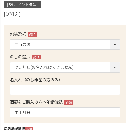
[
59
ポイント進呈 ]
送料込
包装選択
(必
須)
のしの選択
(必
須)
名入れ（のし希望の方のみ）
酒類をご購入の方へ年齢確認
(必
須)
届先地域選択