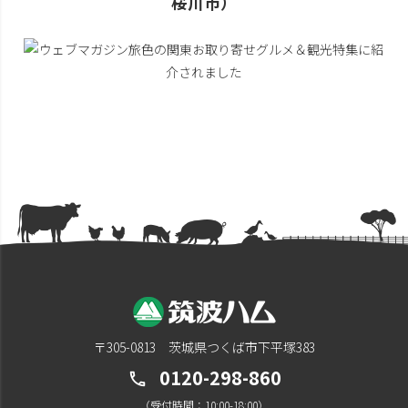
桜川市）
〒305-0813 茨城県つくば市下平塚383
0120-298-860
call
（受付時間：10:00-18:00）