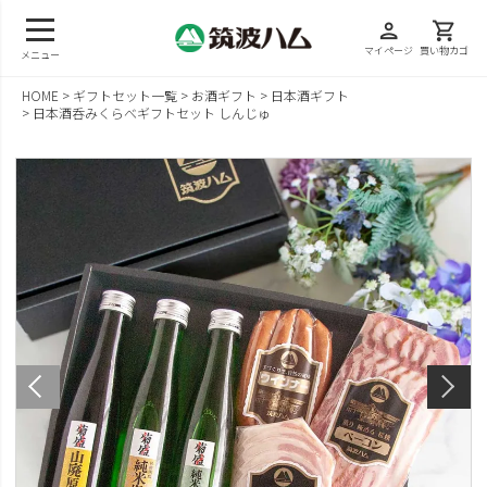
person
shopping_cart
マイページ
買い物カゴ
メニュー
HOME
ギフトセット一覧
お酒ギフト
日本酒ギフト
日本酒呑みくらべギフトセット しんじゅ