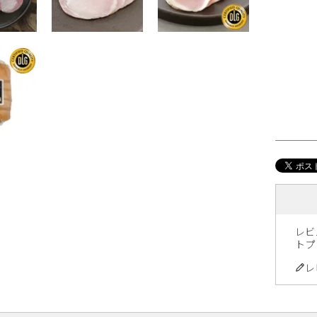
レビ
トプ
レ