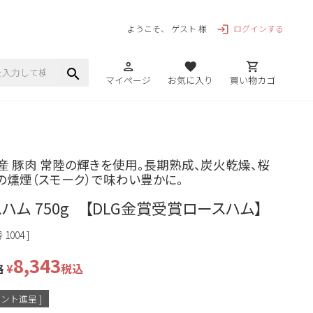
ログインする
ようこそ、 ゲスト 様
login
person
favorite
shopping_cart
search
マイページ
お気に入り
買い物カゴ
産 豚肉 常陸の輝きを使用。長期熟成、炭火乾燥、桜
の燻煙（スモーク）で味わい豊かに。
ハム 750g 【DLG金賞受賞ロースハム】
号
1004
8,343
格
¥
税込
ント進呈 ]