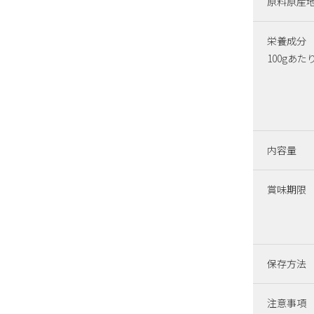
原料原産
栄養成分
100gあた
内容量
賞味期限
保存方法
注意事項