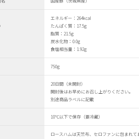
地名
国産豚（茨城県産）
エネルギー：264kcal
り
たんぱく質：17.5g
脂質：21.5g
炭水化物：0.0g
食塩相当量：1.92g
750g
20日間（未開封）
開封後はお早めにお召し上がりください。
別途商品ラベルに記載
10℃以下で保存（要冷蔵）
ロースハムは天竺布、セロファンに包まれて