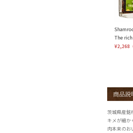
Shamr
The ric
¥2,268
商品説
茨城県産銘
キメが細か
肉本来のお