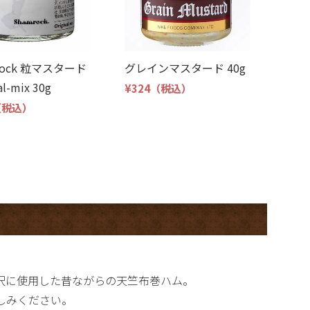
rock 粒マスタード
グレインマスタード 40g
al-mix 30g
¥324
（税込）
（税込）
沢に使用した昔ながらの天竺布巻ハム。
しみください。