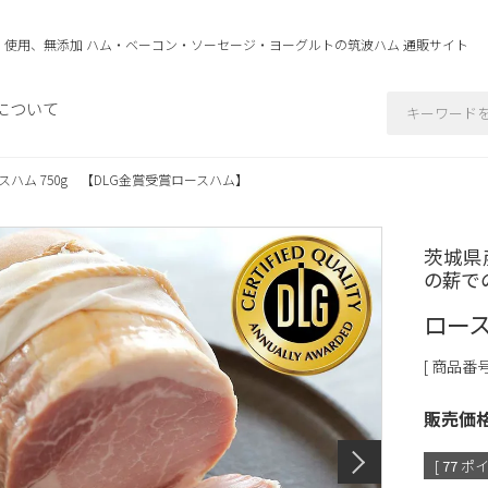
」使用、無添加 ハム・ベーコン・ソーセージ・ヨーグルトの
筑波ハム 通販サイト
について
スハム 750g 【DLG金賞受賞ロースハム】
茨城県
の薪で
ロース
商品番
販売価
[
77
ポイ