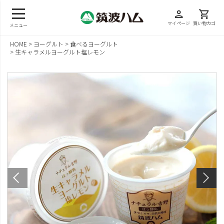
person
shopping_cart
マイページ
買い物カゴ
メニュー
HOME
ヨーグルト
食べるヨーグルト
生キャラメルヨーグルト塩レモン