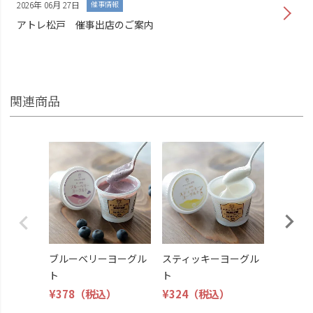
2026年 06月 27日
催事情報
アトレ松戸 催事出店のご案内
関連商品
生キャ
ト
¥378
（
ブルーベリーヨーグル
スティッキーヨーグル
ト
ト
¥378
（税込）
¥324
（税込）