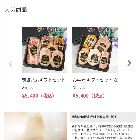
人気商品
お中元 
じさい
¥5,400
筑波ハムギフトセット
お中元 ギフトセット な
26-10
でしこ
¥5,400
（税込）
¥5,400
（税込）