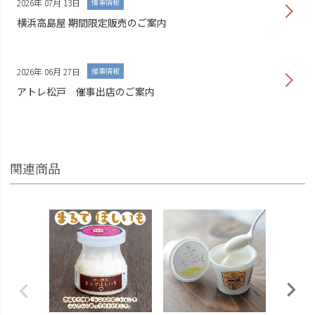
2026年 07月 13日
催事情報
横浜高島屋 期間限定販売のご案内
2026年 06月 27日
催事情報
アトレ松戸 催事出店のご案内
関連商品
クリー
り）
¥695
（