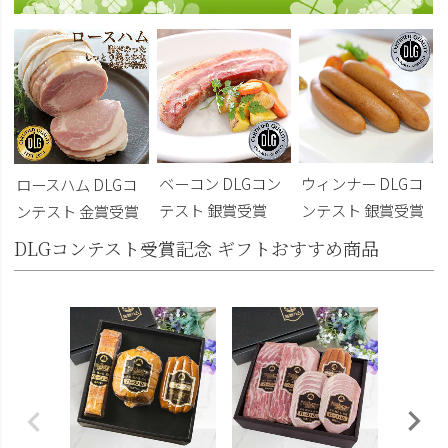
ベーコン DLGコン
ウィンナー DLGコ
ロースハム DLGコ
テスト 銀賞受賞
ンテスト 銀賞受賞
ンテスト 金賞受賞
DLGコンテスト受賞記念 ギフトおすすめ商品
DLG受
トビール
こくよ
¥6,400