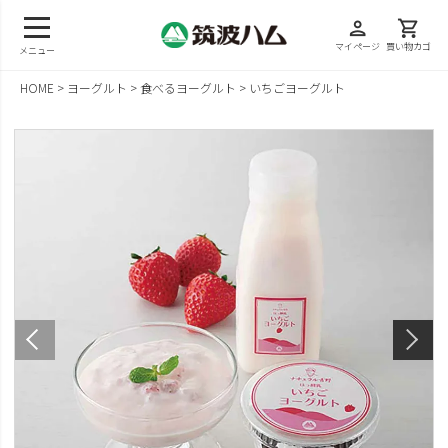
person
shopping_cart
マイページ
買い物カゴ
メニュー
HOME
ヨーグルト
食べるヨーグルト
いちごヨーグルト