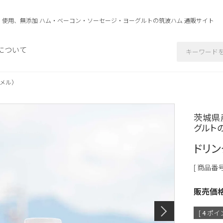
」使用、無添加 ハム・ベーコン・ソーセージ・ヨーグルトの
筑波ハム 通販サイト
について
メル）
茨城県
グルト
ドリン
商品番
販売価
[
4
ポイン