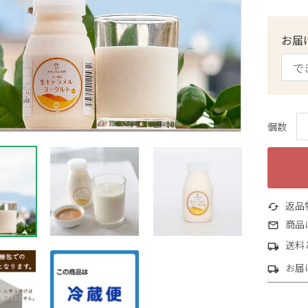
お届
返品
商品
送料
お届