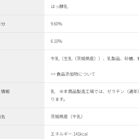
はっ酵乳
形分
9.60%
6.10%
牛乳（生乳（茨城県産））、乳製品、砂糖、
>> 食品添加物について
ー情報
乳 ※本商品製造工場では、ゼラチン（通年）
ります。
地名
茨城県産（牛乳）
エネルギー:141kcal