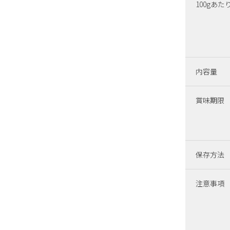
100gあた
内容量
賞味期限
保存方法
注意事項