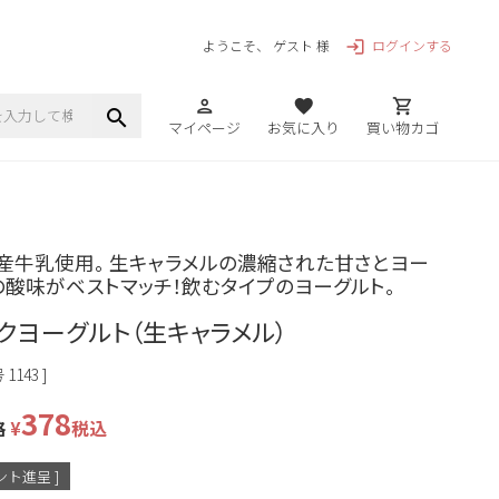
ログインする
ようこそ、 ゲスト 様
login
person
favorite
shopping_cart
search
マイページ
お気に入り
買い物カゴ
産牛乳使用。 生キャラメルの濃縮された甘さとヨー
の酸味がベストマッチ！飲むタイプのヨーグルト。
クヨーグルト（生キャラメル）
号
1143
378
格
¥
税込
ト進呈 ]