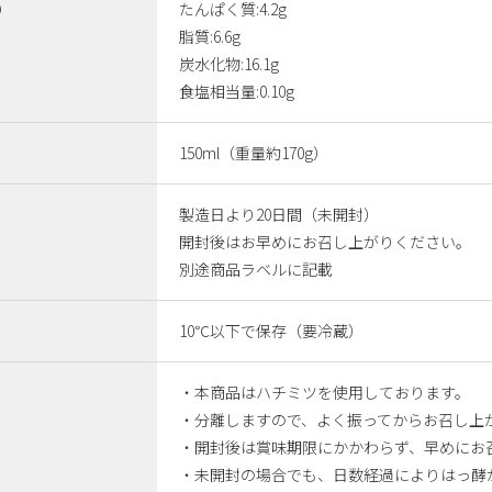
り
たんぱく質:4.2g
脂質:6.6g
炭水化物:16.1g
食塩相当量:0.10g
150ml（重量約170g）
製造日より20日間（未開封）
開封後はお早めにお召し上がりください。
別途商品ラベルに記載
10℃以下で保存（要冷蔵）
・本商品はハチミツを使用しております。
・分離しますので、よく振ってからお召し上
・開封後は賞味期限にかかわらず、早めにお
・未開封の場合でも、日数経過によりはっ酵