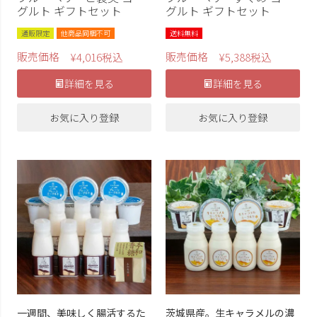
グルト ギフトセット
グルト ギフトセット
通販限定
他商品同梱不可
送料無料
販売価格
販売価格
¥
4,016
税込
¥
5,388
税込
詳細を見る
詳細を見る
お気に入り登録
お気に入り登録
一週間、美味しく腸活するた
茨城県産。生キャラメルの濃