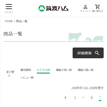
person
shopping_cart
マイページ
買い物カゴ
メニュー
HOME
商品一覧
商品一覧
詳細検索
キーワード
優先度順
おすすめ順
価格が安い順
価格が高い順
並び替
え
レビュー順
206
件中
181
-
206
件表示
価格
1
…
6
7
円〜
円