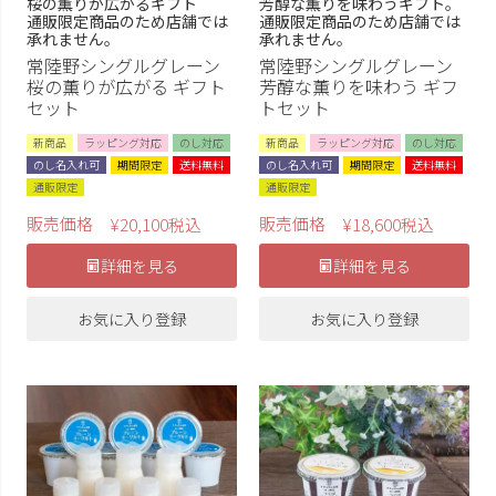
桜の薫りが広がるギフト
芳醇な薫りを味わうギフト。
通販限定商品のため店舗では
通販限定商品のため店舗では
承れません。
承れません。
常陸野シングルグレーン
常陸野シングルグレーン
桜の薫りが広がる ギフト
芳醇な薫りを味わう ギフ
セット
トセット
新商品
ラッピング対応
のし対応
新商品
ラッピング対応
のし対応
のし名入れ可
期間限定
送料無料
のし名入れ可
期間限定
送料無料
通販限定
通販限定
販売価格
販売価格
¥
20,100
税込
¥
18,600
税込
詳細を見る
詳細を見る
お気に入り登録
お気に入り登録