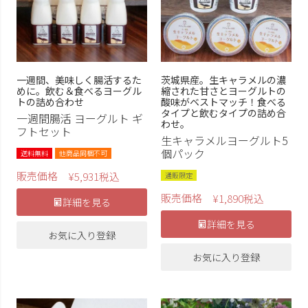
一週間、美味しく腸活するた
茨城県産。生キャラメルの濃
めに。飲む＆食べるヨーグル
縮された甘さとヨーグルトの
トの詰め合わせ
酸味がベストマッチ！食べる
タイプと飲むタイプの詰め合
一週間腸活 ヨーグルト ギ
わせ。
フトセット
生キャラメルヨーグルト5
個パック
送料無料
他商品同梱不可
販売価格
¥
5,931
税込
通販限定
販売価格
¥
1,890
税込
詳細を見る
詳細を見る
お気に入り登録
お気に入り登録