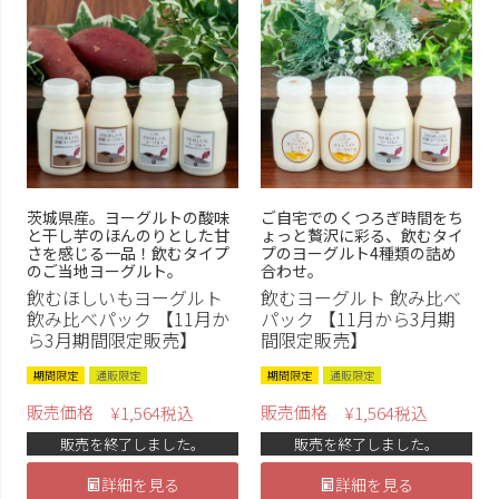
茨城県産。ヨーグルトの酸味
ご自宅でのくつろぎ時間をち
と干し芋のほんのりとした甘
ょっと贅沢に彩る、飲むタイ
さを感じる一品！飲むタイプ
プのヨーグルト4種類の詰め
のご当地ヨーグルト。
合わせ。
飲むほしいもヨーグルト
飲むヨーグルト 飲み比べ
飲み比べパック 【11月か
パック 【11月から3月期
ら3月期間限定販売】
間限定販売】
期間限定
通販限定
期間限定
通販限定
販売価格
販売価格
¥
1,564
税込
¥
1,564
税込
販売を終了しました。
販売を終了しました。
詳細を見る
詳細を見る