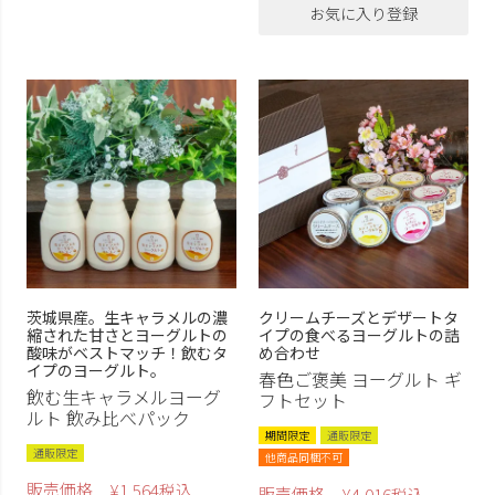
お気に入り登録
茨城県産。生キャラメルの濃
クリームチーズとデザートタ
縮された甘さとヨーグルトの
イプの食べるヨーグルトの詰
酸味がベストマッチ！飲むタ
め合わせ
イプのヨーグルト。
春色ご褒美 ヨーグルト ギ
飲む生キャラメルヨーグ
フトセット
ルト 飲み比べパック
期間限定
通販限定
通販限定
他商品同梱不可
販売価格
¥
1,564
税込
販売価格
¥
4,016
税込