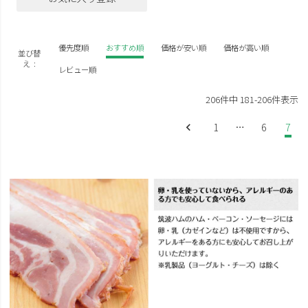
優先度順
おすすめ順
価格が安い順
価格が高い順
並び替
え
レビュー順
206
件中
181
-
206
件表示
1
…
6
7