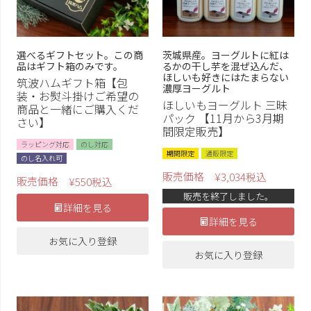
選べるギフトセット。この商
茨城県産。ヨーグルトに紅は
品はギフト箱のみです。
るかの干し芋を混ぜ込んだ、
ほしいも好きにはたまらない
筑波ハムギフト箱【包
濃厚ヨーグルト
装・お熨斗掛けご希望の
ほしいもヨーグルト 三昧
商品と一緒にご購入くだ
パック 【11月から3月期
さい】
間限定販売】
ラッピング対応
のし対応
期間限定
通販限定
のし名入れ可
販売価格
¥
3,034
税込
販売価格
¥
550
税込
販売を終了しました。
詳細を見る
詳細を見る
お気に入り登録
お気に入り登録