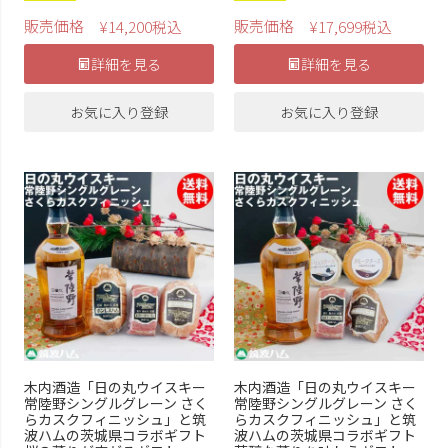
ソーセージ
ホワイトソーセージ
販売価格
販売価格
¥
14,200
税込
¥
17,699
税込
ホワイトフランク
アイスバイン
詳細を見る
詳細を見る
燻鶏
むね燻
お気に入り登録
お気に入り登録
スモークササミ
スモークチキン
京鴨のくん製
大子ビール
食べるヨーグルト
飲むヨーグルト
チーズ
桐製ギフト箱
上記条件で検索する
木内酒造「日の丸ウイスキー
木内酒造「日の丸ウイスキー
常陸野シングルグレーン さく
常陸野シングルグレーン さく
らカスクフィニッシュ」と筑
らカスクフィニッシュ」と筑
波ハムの茨城県コラボギフト
波ハムの茨城県コラボギフト