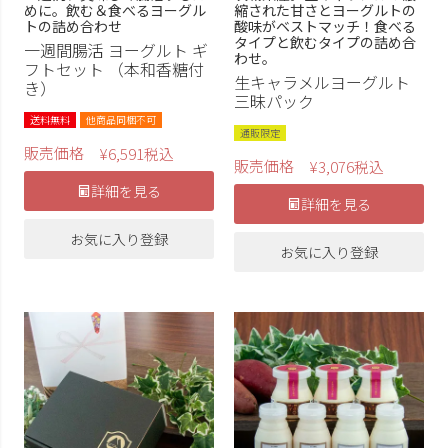
めに。飲む＆食べるヨーグル
縮された甘さとヨーグルトの
トの詰め合わせ
酸味がベストマッチ！食べる
タイプと飲むタイプの詰め合
一週間腸活 ヨーグルト ギ
わせ。
フトセット （本和香糖付
生キャラメルヨーグルト
き）
三昧パック
送料無料
他商品同梱不可
通販限定
販売価格
¥
6,591
税込
販売価格
¥
3,076
税込
詳細を見る
詳細を見る
お気に入り登録
お気に入り登録