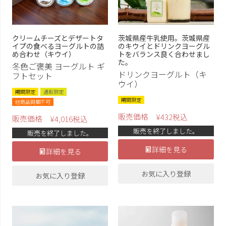
クリームチーズとデザートタ
茨城県産牛乳使用。茨城県産
イプの食べるヨーグルトの詰
のキウイとドリンクヨーグル
め合わせ（キウイ）
トをバランス良く合わせまし
た。
冬色ご褒美 ヨーグルト ギ
ドリンクヨーグルト（キ
フトセット
ウイ）
期間限定
通販限定
期間限定
他商品同梱不可
販売価格
¥
432
税込
販売価格
¥
4,016
税込
販売を終了しました。
販売を終了しました。
詳細を見る
詳細を見る
お気に入り登録
お気に入り登録