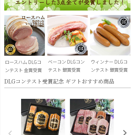
ベーコン DLGコン
ウィンナー DLGコ
ロースハム DLGコ
テスト 銀賞受賞
ンテスト 銀賞受賞
ンテスト 金賞受賞
DLGコンテスト受賞記念 ギフトおすすめ商品
DLG受
トビール
こくよ
¥6,400