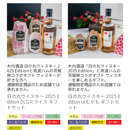
表示順
価格安い順
価格高い順
新着順
在庫
在庫なし商品を非表示
木内酒造 日の丸ウィスキー 2
木内酒造「日の丸ウィスキー
025 Editionと筑波ハムの茨城
2025 Edition」と筑波ハムの
県コラボギフト ウィスキーが
茨城県コラボギフト ウィスキ
商品タグ
好きな方へ
ーを楽しめるギフト。
通販限定商品のため店舗では
通販限定商品のため店舗では
つくば豚
ローズポーク
承れません。
承れません。
日の丸ウイスキー 2025 E
日の丸ウイスキー 2025 E
ブロック
スライス
dition DLGスライス ギフ
dition はむかも ギフトセ
トセット
ット
ギフト
ロースハム
新商品
ラッピング対応
のし対応
新商品
ラッピング対応
のし対応
ボンレスハム
無添加ハム
のし名入れ可
期間限定
送料無料
のし名入れ可
期間限定
送料無料
無添加ベーコン
ベーコン
通販限定
通販限定