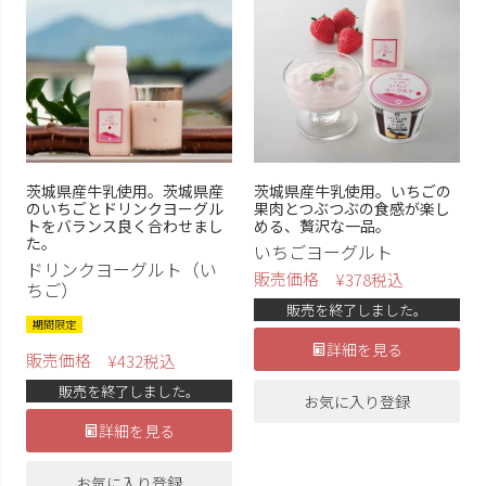
茨城県産牛乳使用。茨城県産
茨城県産牛乳使用。いちごの
のいちごとドリンクヨーグル
果肉とつぶつぶの食感が楽し
トをバランス良く合わせまし
める、贅沢な一品。
た。
いちごヨーグルト
ドリンクヨーグルト（い
販売価格
¥
378
税込
ちご）
販売を終了しました。
期間限定
詳細を見る
販売価格
¥
432
税込
販売を終了しました。
お気に入り登録
詳細を見る
お気に入り登録