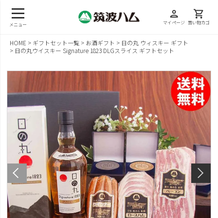
person
shopping_cart
マイページ
買い物カゴ
メニュー
HOME
ギフトセット一覧
お酒ギフト
日の丸 ウィスキー ギフト
日の丸ウイスキー Signature 1823 DLGスライス ギフトセット