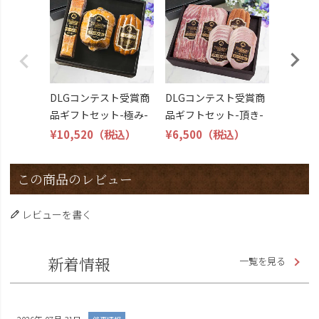
トビール
こくよ
¥6,400
DLGコンテスト受賞商
DLGコンテスト受賞商
品ギフトセット-極み-
品ギフトセット-頂き-
¥10,520
（税込）
¥6,500
（税込）
この商品のレビュー
レビューを書く
新着情報
一覧を見る