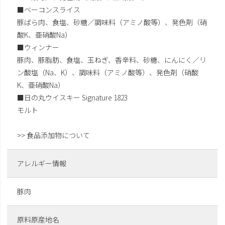
■ベーコンスライス
豚ばら肉、食塩、砂糖／調味料（アミノ酸等）、発色剤（硝
酸K、亜硝酸Na）
■ウィンナー
豚肉、豚脂肪、食塩、玉ねぎ、香辛料、砂糖、にんにく／リ
ン酸塩（Na、K）、調味料（アミノ酸等）、発色剤（硝酸
K、亜硝酸Na）
■日の丸ウイスキー Signature 1823
モルト
>> 食品添加物について
アレルギー情報
豚肉
原料原産地名