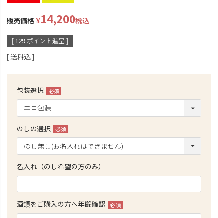
14,200
販売価格
¥
税込
[
129
ポイント進呈 ]
送料込
包装選択
(必
須)
のしの選択
(必
須)
名入れ（のし希望の方のみ）
酒類をご購入の方へ年齢確認
(必