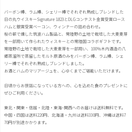
バーボン樽、ラム樽、シェリー樽でそれぞれ熟成しブレンドした
日の丸ウイスキーSignature 1823とDLGコンテスト金賞受賞ロース
ハムと銀賞受賞ベーコン、ウィンナーの詰め合わせ。
桜の薪で燻した筑波ハム製品と、常陸野の土地で栽培した大麦麦芽
を一部用いて作られたウィスキーとの常陸国コラボギフトです。
常陸野の土地で栽培した大麦麦芽を一部用い、100％木内酒造の八
郷蒸溜所で蒸留したモルト原酒のみをバーボン樽、ラム樽、シェ
リー樽でそれぞれ熟成しブレンドしました。
お酒とハムのマリアージュを、心ゆくまでご堪能いただけます。
日頃からお世話になっている方への、心を込めた食のプレゼントに
ぜひご利用ください。
東北・関東・信越・北陸・東海･関西へのお届けは送料無料です。
中国・四国は送料220円、北海道・九州は送料330円、沖縄は送料7
70円が別途かかります。