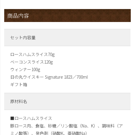
商品内容
セット内容量
ロースハムスライス70g
ベーコンスライス120g
ウィンナー100g
日の丸ウイスキー Signature 1823／700ml
ギフト箱
原材料名
■ロースハムスライス
豚ロース肉、食塩、砂糖／リン酸塩（Na、K）、調味料（ア
ミノ酸等）、発色剤（硝酸K、亜硝酸Na）