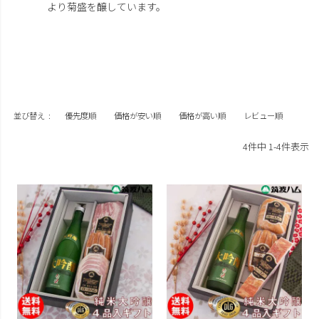
より菊盛を醸しています。
並び替え
優先度順
価格が安い順
価格が高い順
レビュー順
4
件中
1
-
4
件表示