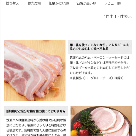
並び替え
優先度順
価格が安い順
価格が高い順
レビュー順
4
件中
1
-
4
件表示