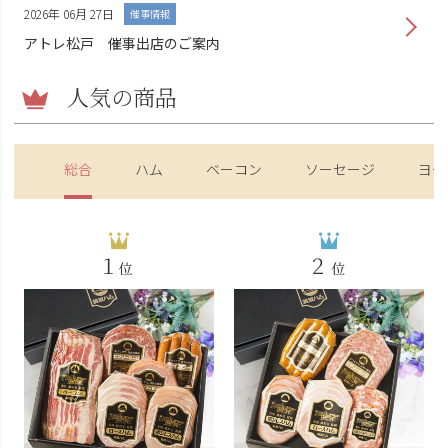
2026年 06月 27日
催事情報
アトレ松戸 催事出店のご案内
人気の商品
総合
ハム
ベーコン
ソーセージ
ヨー