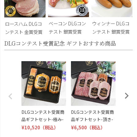
ベーコン DLGコン
ウィンナー DLGコ
ロースハム DLGコ
テスト 銀賞受賞
ンテスト 銀賞受賞
ンテスト 金賞受賞
DLGコンテスト受賞記念 ギフトおすすめ商品
DLG受
トビール
こくよ
¥6,400
DLGコンテスト受賞商
DLGコンテスト受賞商
品ギフトセット-極み-
品ギフトセット-頂き-
¥10,520
（税込）
¥6,500
（税込）