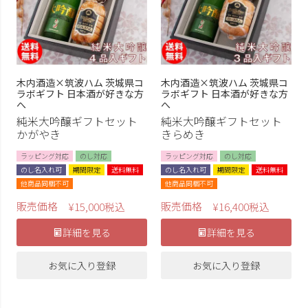
木内酒造×筑波ハム 茨城県コ
木内酒造×筑波ハム 茨城県コ
ラボギフト 日本酒が好きな方
ラボギフト 日本酒が好きな方
へ
へ
純米大吟醸ギフトセット
純米大吟醸ギフトセット
かがやき
きらめき
ラッピング対応
のし対応
ラッピング対応
のし対応
のし名入れ可
期間限定
送料無料
のし名入れ可
期間限定
送料無料
他商品同梱不可
他商品同梱不可
販売価格
販売価格
¥
15,000
税込
¥
16,400
税込
詳細を見る
詳細を見る
お気に入り登録
お気に入り登録