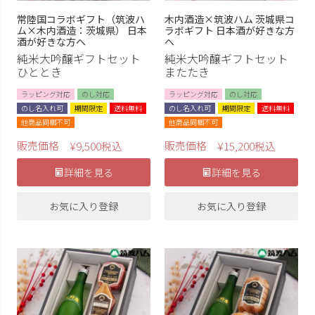
常陸国コラボギフト（筑波ハ
木内酒造×筑波ハム 茨城県コ
ム×木内酒造：茨城県） 日本
ラボギフト 日本酒が好きな方
酒が好きな方へ
へ
純米大吟醸ギフトセット
純米大吟醸ギフトセット
ひととき
またたき
ラッピング対応
のし対応
ラッピング対応
のし対応
のし名入れ可
期間限定
送料無料
のし名入れ可
期間限定
送料無料
他商品同梱不可
他商品同梱不可
販売価格
販売価格
¥
9,500
税込
¥
15,200
税込
詳細を見る
詳細を見る
お気に入り登録
お気に入り登録