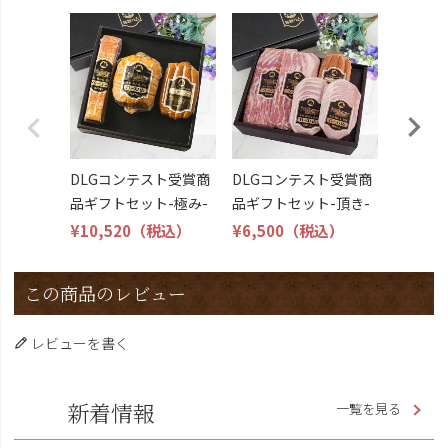
DLG受
トビール
こくよ
¥6,400
DLGコンテスト受賞商
DLGコンテスト受賞商
品ギフトセット-極み-
品ギフトセット-頂き-
¥10,520
（税込）
¥6,500
（税込）
この商品のレビュー
レビューを書く
新着情報
一覧を見る