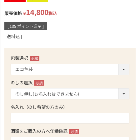
14,800
販売価格
¥
税込
[
135
ポイント進呈 ]
送料込
包装選択
(必
須)
のしの選択
(必
須)
名入れ（のし希望の方のみ）
酒類をご購入の方へ年齢確認
(必