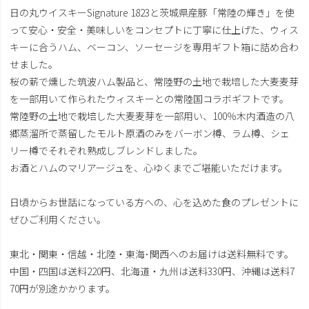
日の丸ウイスキーSignature 1823と茨城県産豚「常陸の輝き」を使
って安心・安全・美味しいをコンセプトに丁寧に仕上げた、ウィス
キーに合うハム、ベーコン、ソーセージを専用ギフト箱に詰め合わ
せました。
桜の薪で燻した筑波ハム製品と、常陸野の土地で栽培した大麦麦芽
を一部用いて作られたウィスキーとの常陸国コラボギフトです。
常陸野の土地で栽培した大麦麦芽を一部用い、100％木内酒造の八
郷蒸溜所で蒸留したモルト原酒のみをバーボン樽、ラム樽、シェ
リー樽でそれぞれ熟成しブレンドしました。
お酒とハムのマリアージュを、心ゆくまでご堪能いただけます。
日頃からお世話になっている方への、心を込めた食のプレゼントに
ぜひご利用ください。
東北・関東・信越・北陸・東海･関西へのお届けは送料無料です。
中国・四国は送料220円、北海道・九州は送料330円、沖縄は送料7
70円が別途かかります。