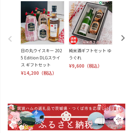
純米酒ギ
そがれ
¥6,000
日の丸ウイスキー 202
純米酒ギフトセット ゆ
5 Edition DLGスライ
うぐれ
ス ギフトセット
¥9,600
（税込）
¥14,200
（税込）