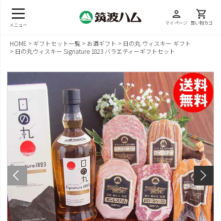
person
shopping_cart
マイページ
買い物カゴ
メニュー
HOME
ギフトセット一覧
お酒ギフト
日の丸 ウィスキー ギフト
日の丸ウィスキー Signature 1823 バラエティーギフトセット