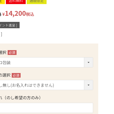
定
送料無料
通販限定
14,200
格
¥
税込
イント進呈 ]
選択
(必
須)
の選択
(必
須)
れ（のし希望の方のみ）