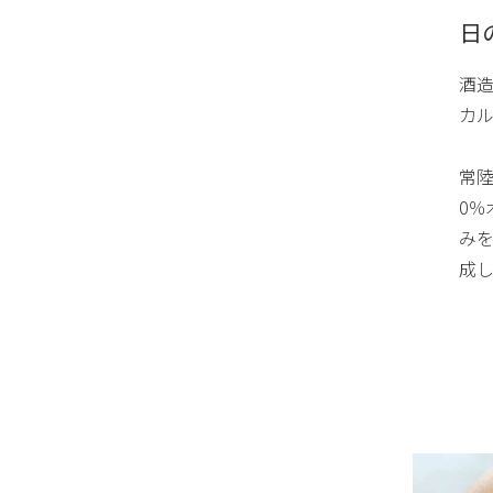
日の
酒造
カ
常陸
0
み
成