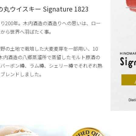
丸ウイスキー Signature 1823
り200年。木内酒造の酒造りへの思いは、ロー
ルから世界へ羽ばたく事。
野の土地で栽培した大麦麦芽を一部用い、10
％木内酒造の八郷蒸溜所で蒸留したモルト原酒の
をバーボン樽、ラム樽、シェリー樽でそれぞれ熟
しブレンドしました。