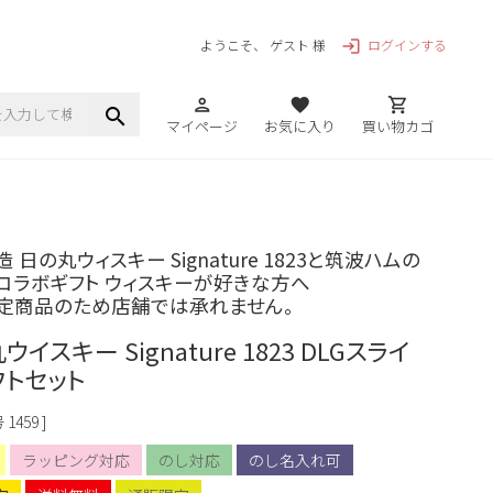
ログインする
ようこそ、 ゲスト 様
login
person
favorite
shopping_cart
search
マイページ
お気に入り
買い物カゴ
 日の丸ウィスキー Signature 1823と筑波ハムの
コラボギフト ウィスキーが好きな方へ
定商品のため店舗では承れません。
イスキー Signature 1823 DLGスライ
フトセット
号
1459
ラッピング対応
のし対応
のし名入れ可