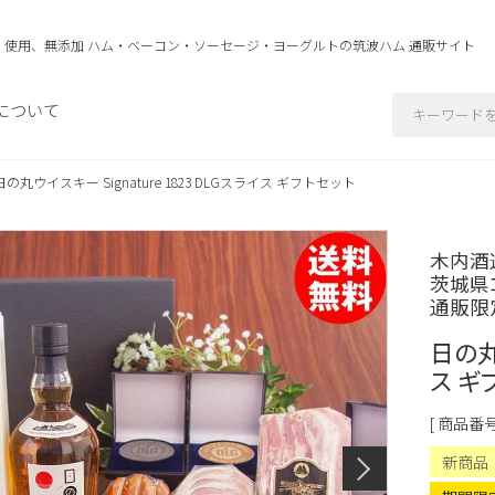
」使用、無添加 ハム・ベーコン・ソーセージ・ヨーグルトの
筑波ハム 通販サイト
について
日の丸ウイスキー Signature 1823 DLGスライス ギフトセット
木内酒造
茨城県
通販限
日の丸ウ
ス ギ
商品番
新商品