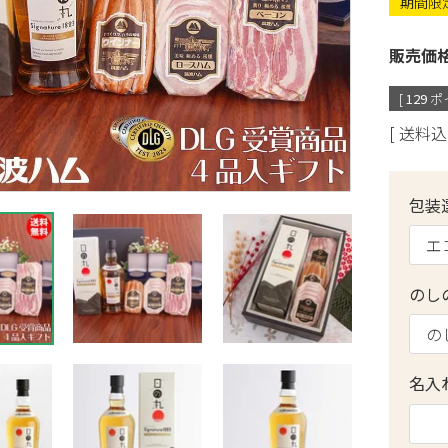
期間限
販売価
[
129
ポ
送料込
包装
のし
名入