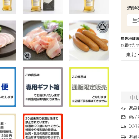
酒類
届先地域
お届け先
申
返品
商品
送料
お届