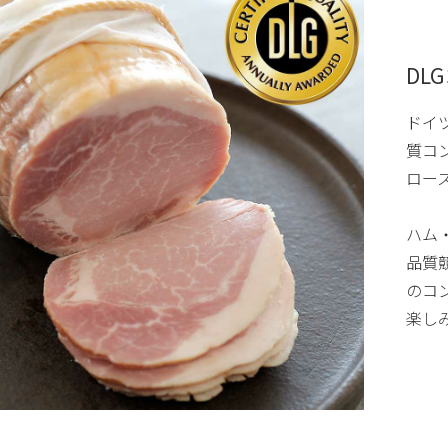
DL
ドイ
質コ
ロー
ハム
品質
のコ
楽し