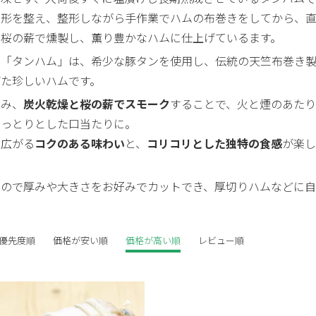
に形を整え、整形しながら手作業でハムの布巻きをしてから、
せ桜の薪で燻製し、薫り豊かなハムに仕上げているます。
の「タンハム」は、希少な豚タンを使用し、伝統の天竺布巻き
げた珍しいハムです。
包み、
炭火乾燥と桜の薪でスモーク
することで、火と煙のあた
しっとりとした口当たりに。
に広がる
コクのある味わい
と、
コリコリとした独特の食感
が楽し
なので厚みや大きさをお好みでカットでき、厚切りハムなどに自
優先度順
価格が安い順
価格が高い順
レビュー順