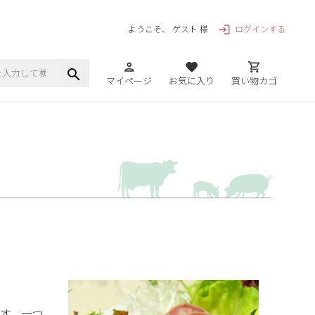
ログインする
ようこそ、 ゲスト 様
login
person
favorite
shopping_cart
search
マイページ
お気に入り
買い物カゴ
す。一つ