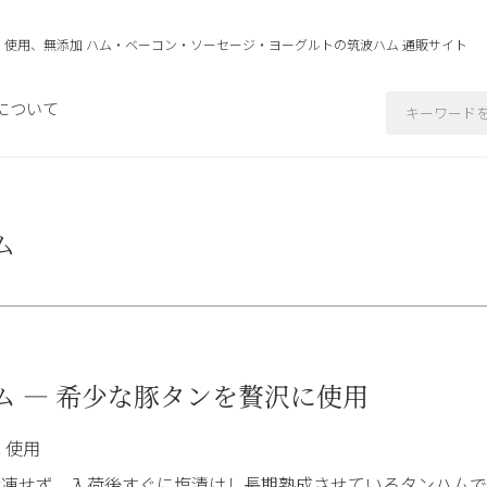
」使用、無添加 ハム・ベーコン・ソーセージ・ヨーグルトの
筑波ハム 通販サイト
について
ム
ム — 希少な豚タンを贅沢に使用
 使用
冷凍せず、入荷後すぐに塩漬けし長期熟成させているタンハムで