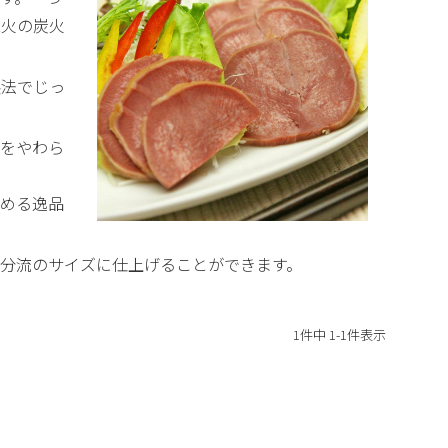
直火の炭火
製法でじっ
りをやわら
める逸品
分流のサイズに仕上げることができます。
1
件中
1
-
1
件表示