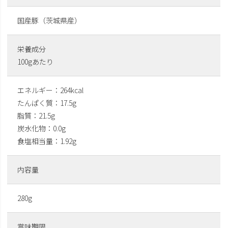
国産豚（茨城県産）
栄養成分
100gあたり
エネルギー：264kcal
たんぱく質：17.5g
脂質：21.5g
炭水化物：0.0g
食塩相当量：1.92g
内容量
280g
賞味期限