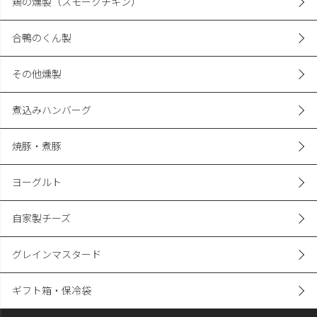
鶏の燻製（スモークチキン）
合鴨のくん製
その他燻製
煮込みハンバーグ
焼豚・煮豚
ヨーグルト
自家製チーズ
グレインマスタード
ギフト箱・保冷袋