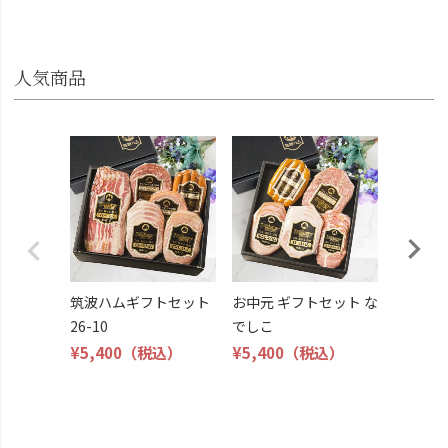
人気商品
筑波ハ
26-11
¥4,800
筑波ハムギフトセット
お中元 ギフトセット な
26-10
でしこ
¥5,400
（税込）
¥5,400
（税込）