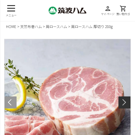
person
shopping_cart
マイページ
買い物カゴ
メニュー
HOME
天竺布巻ハム
肩ロースハム
肩ロースハム 厚切り 280g