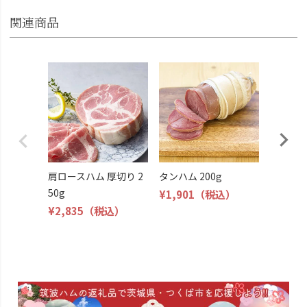
関連商品
ロース
¥1,512
肩ロースハム 厚切り 2
タンハム 200g
50g
¥1,901
（税込）
¥2,835
（税込）