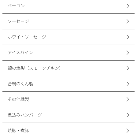
ベーコン
ソーセージ
ホワイトソーセージ
アイスバイン
鶏の燻製（スモークチキン）
合鴨のくん製
その他燻製
煮込みハンバーグ
焼豚・煮豚