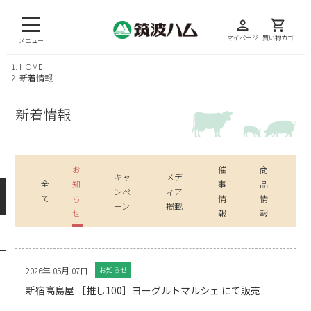
person
shopping_cart
マイページ
買い物カゴ
メニュー
HOME
新着情報
新着情報
お
催
商
キャ
メデ
全
知
事
品
ンペ
ィア
て
ら
情
情
ーン
掲載
せ
報
報
2026年 05月 07日
お知らせ
新宿高島屋 ［推し100］ヨーグルトマルシェ にて販売