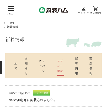
person
shopping_cart
マイページ
買い物カゴ
メニュー
HOME
新着情報
新着情報
お
催
商
キャ
メデ
全
知
事
品
ンペ
ィア
て
ら
情
情
ーン
掲載
せ
報
報
2025年 12月 15日
メディア掲載
dancyu冬号に掲載されました。