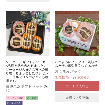
ソーセージ ギフト。ソーセー
おつまみにピッタリ！筑波ハ
ジ5種を詰め合わせました。
ム自慢の燻製製品つめあわせ
ソーセージ大好きな方への贈
おつまみパック
り物、ちょっとしたプレゼン
ト、ゴルフコンペなどにも最
販売価格
¥
3,300
税込
適です。
筑波ハムギフトセット 26-
カートに入れる
12
お気に入り登録
ラッピング対応
のし対応
のし名入れ可