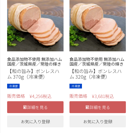
ソーセージ
ホワイトソーセージ
ホワイトフランク
アイスバイン
燻鶏
むね燻
スモークササミ
スモークチキン
京鴨のくん製
大子ビール
食べるヨーグルト
飲むヨーグルト
食品添加物不使用 無添加ハム
食品添加物不使用 無添加ハム
国産／茨城県産／常陸の輝き
国産／茨城県産／常陸の輝き
チーズ
桐製ギフト箱
【和の旨み】ボンレスハ
【和の旨み】ボンレスハ
ム 370g（冷凍便）
ム 320g（冷凍便）
上記条件で検索する
冷凍便
冷凍便
販売価格
販売価格
¥
4,256
税込
¥
3,681
税込
詳細を見る
詳細を見る
お気に入り登録
お気に入り登録