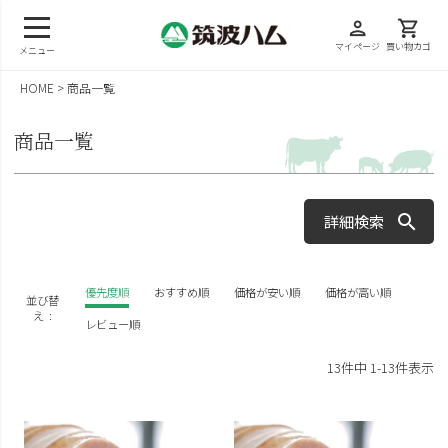
person
shopping_cart
マイページ
買い物カゴ
メニュー
HOME
商品一覧
商品一覧
詳細検索
キーワード
優先度順
おすすめ順
価格が安い順
価格が高い順
並び替
え
レビュー順
13
件中
1
-
13
件表示
価格
円〜
円