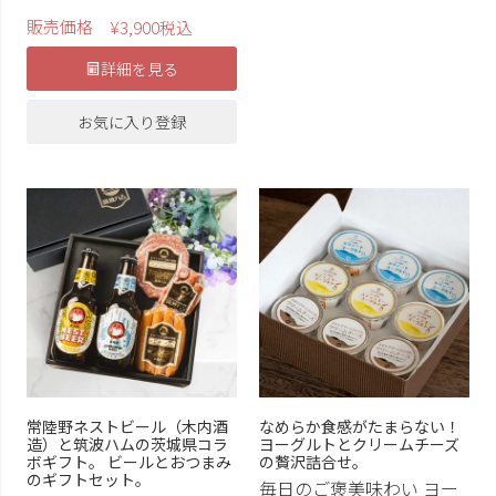
販売価格
¥
3,900
税込
詳細を見る
お気に入り登録
常陸野ネストビール（木内酒
なめらか食感がたまらない！
造）と筑波ハムの茨城県コラ
ヨーグルトとクリームチーズ
ボギフト。 ビールとおつまみ
の贅沢詰合せ。
のギフトセット。
毎日のご褒美味わい ヨー