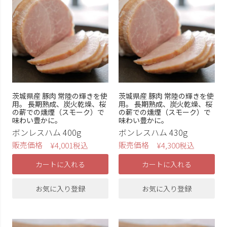
表示順
価格安い順
価格高い順
新着順
在庫
茨城県産 豚肉 常陸の輝きを使
茨城県産 豚肉 常陸の輝きを使
用。 長期熟成、炭火乾燥、桜
用。 長期熟成、炭火乾燥、桜
在庫なし商品を非表示
の薪での燻煙（スモーク）で
の薪での燻煙（スモーク）で
味わい豊かに。
味わい豊かに。
ボンレスハム 400g
ボンレスハム 430g
商品タグ
販売価格
販売価格
¥
4,001
税込
¥
4,300
税込
つくば豚
ローズポーク
カートに入れる
カートに入れる
ブロック
スライス
ギフト
ロースハム
お気に入り登録
お気に入り登録
ボンレスハム
無添加ハム
無添加ベーコン
ベーコン