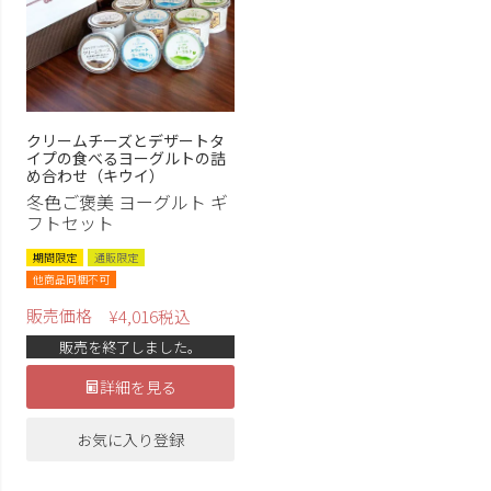
クリームチーズとデザートタ
イプの食べるヨーグルトの詰
め合わせ（キウイ）
冬色ご褒美 ヨーグルト ギ
フトセット
期間限定
通販限定
他商品同梱不可
販売価格
¥
4,016
税込
販売を終了しました。
詳細を見る
お気に入り登録