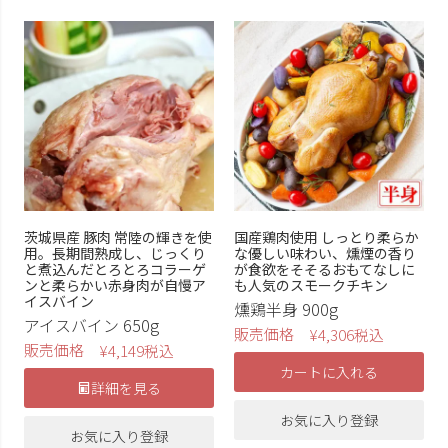
茨城県産 豚肉 常陸の輝きを使
国産鶏肉使用 しっとり柔らか
用。長期間熟成し、じっくり
な優しい味わい、燻煙の香り
と煮込んだとろとろコラーゲ
が食欲をそそるおもてなしに
ンと柔らかい赤身肉が自慢ア
も人気のスモークチキン
イスバイン
燻鶏半身 900g
アイスバイン 650g
販売価格
¥
4,306
税込
販売価格
¥
4,149
税込
カートに入れる
詳細を見る
お気に入り登録
お気に入り登録