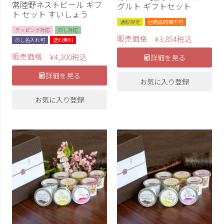
常陸野ネストビール ギフ
グルト ギフトセット
ト セット すいしょう
通販限定
他商品同梱不可
ラッピング対応
のし対応
販売価格
¥
3,854
税込
のし名入れ可
送料無料
販売価格
¥
4,300
税込
詳細を見る
詳細を見る
お気に入り登録
お気に入り登録