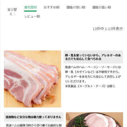
優先度順
おすすめ順
価格が安い順
価格が高い順
並び替
え
レビュー順
13
件中
1
-
13
件表示