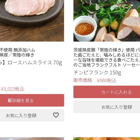
不使用 無添加ハム
茨城県産豚「常陸の輝き」使用 
県産／常陸の輝き
た歯ごたえと、噛みしめるほどに
ーな旨味を堪能できる食べごたえ
】ロースハムスライス 70g
のご当地フランクフルト ソーセ
）
チンピフランク 150g
販売価格
¥
980
税込
¥
1,023
税込
カートに入れる
詳細を見る
お気に入り登録
お気に入り登録