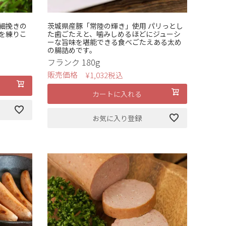
細挽きの
茨城県産豚「常陸の輝き」使用 パリっとし
を練りこ
た歯ごたえと、噛みしめるほどにジューシ
ーな旨味を堪能できる食べごたえある太め
の腸詰めです。
フランク 180g
販売価格
¥
1,032
税込
カートに入れる
お気に入り登録