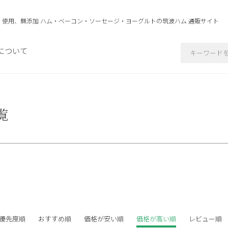
」使用、無添加 ハム・ベーコン・ソーセージ・ヨーグルトの
筑波ハム 通販サイト
について
覧
ード
商品タ
優先度順
おすすめ順
価格が安い順
価格が高い順
レビュー順