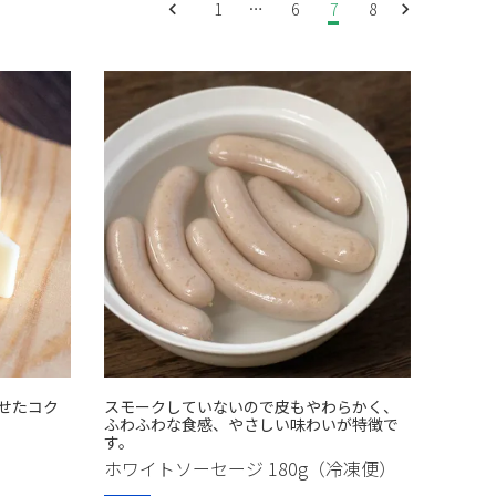
ば豚
ローズポーク
1
…
6
7
8
ック
スライス
ト
ロースハム
レスハム
無添加ハム
加ベーコン
ベーコン
セージ
ホワイトソーセージ
イトフランク
アイスバイン
むね燻
ークササミ
スモークチキン
のくん製
大子ビール
るヨーグルト
飲むヨーグルト
ズ
桐製ギフト箱
せたコク
スモークしていないので皮もやわらかく、
ふわふわな食感、やさしい味わいが特徴で
す。
ホワイトソーセージ 180g（冷凍便）