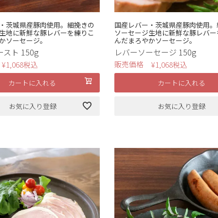
・茨城県産豚肉使用。細挽きの
国産レバー・茨城県産豚肉使用。
生地に新鮮な豚レバーを練りこ
ソーセージ生地に新鮮な豚レバー
かソーセージ。
んだまろやかソーセージ。
スト 150g
レバーソーセージ 150g
販売価格
¥
1,068
税込
¥
1,068
税込
カートに入れる
カートに入れる
お気に入り登録
お気に入り登録