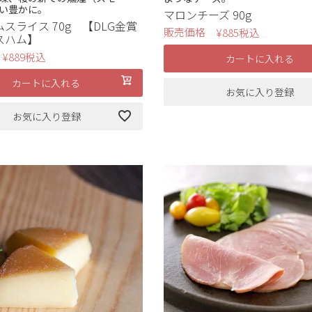
い豊かに。
マロンチーズ 90g
スライス 70g 【DLG金賞
販売価格
¥
885
税込
スハム】
¥
889
税込
カートに入れる
カートに入れる
お気に入り登録
お気に入り登録