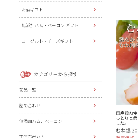
お酒ギフト
価格
無添加ハム・ベーコン ギフト
ヨーグルト・チーズギフト
表示順
価
在庫
カテゴリーから探す
在
商品一覧
詰め合わせ
国産鶏肉使
っとりと柔
無添加ハム、ベーコン
した。
むね燻 20
天竺布巻ハム
販売価格