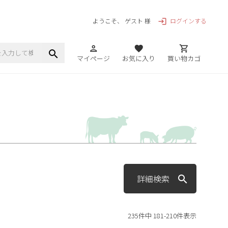
ログインする
ようこそ、 ゲスト 様
login
person
favorite
shopping_cart
search
マイページ
お気に入り
買い物カゴ
詳細検索
235
件中
181
-
210
件表示
グ