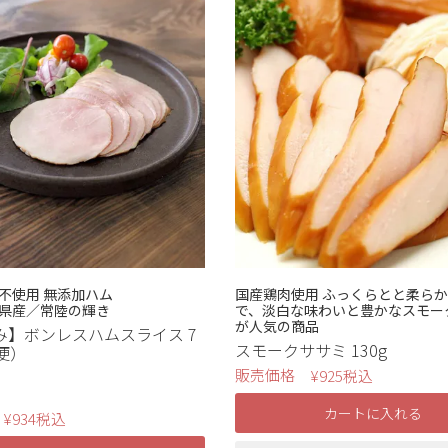
不使用 無添加ハム
国産鶏肉使用 ふっくらとと柔ら
県産／常陸の輝き
で、淡白な味わいと豊かなスモー
が人気の商品
み】ボンレスハムスライス 7
スモークササミ 130g
便）
販売価格
¥
925
税込
カートに入れる
¥
934
税込