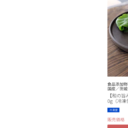
食品添加物
国産／茨城
【和の旨
0g（冷凍
冷凍便
販売価格