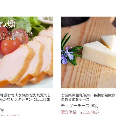
つく
ブロ
ギフ
ボン
円〜
円
無添
ソー
ホワ
燻鶏
格安い順
価格高い順
新着順
スモ
京鴨
食べ
庫なし商品を非表示
チー
上記条件で検索する
用 鶏むね肉を絶妙な火加減でし
茨城県産生乳使用。長期間熟成さ
らかなサラダチキンに仕上げま
のある硬質チーズ
チェダーチーズ 90g
0g
販売価格
¥
1,167
税込