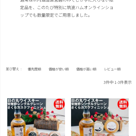
定品を、このたび特別に筑波ハムオンラインショ
ップでも数量限定でご用意しました。
並び替え
優先度順
価格が安い順
価格が高い順
レビュー順
3
件中
1
-
3
件表示