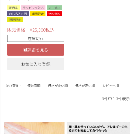
新商品
ラッピング対応
のし対応
のし名入れ可
期間限定
送料無料
通販限定
販売価格
¥
25,300
税込
在庫切れ
詳細を見る
お気に入り登録
並び替え
優先度順
価格が安い順
価格が高い順
レビュー順
3
件中
1
-
3
件表示