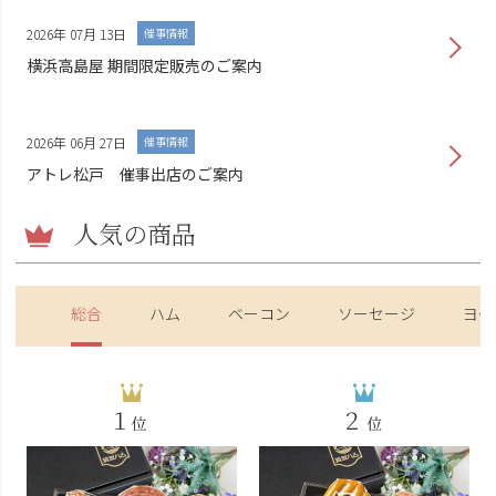
2026年 07月 13日
催事情報
横浜高島屋 期間限定販売のご案内
2026年 06月 27日
催事情報
アトレ松戸 催事出店のご案内
人気の商品
総合
ハム
ベーコン
ソーセージ
ヨー