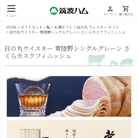
person
shopping_cart
マイページ
買い物カゴ
メニュー
HOME
ギフトセット一覧
お酒ギフト
日の丸 ウィスキー ギフト
日の丸ウイスキー 常陸野シングルグレーン さくらカスクフィニッシュ
日の丸ウイスキー 常陸野シングルグレーン さ
くらカスクフィニッシュ