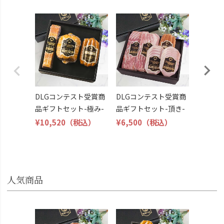
DLG受
トビール
こくよ
¥6,400
DLGコンテスト受賞商
DLGコンテスト受賞商
品ギフトセット-極み-
品ギフトセット-頂き-
¥10,520
（税込）
¥6,500
（税込）
人気商品
お中元 