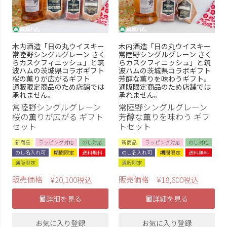
木内酒造「日の丸ウイスキー
木内酒造「日の丸ウイスキー
常陸野シングルグレーン さく
常陸野シングルグレーン さく
らカスクフィニッシュ」と筑
らカスクフィニッシュ」と筑
波ハムの茨城県コラボギフト
波ハムの茨城県コラボギフト
桜の薫りが広がるギフト
芳醇な薫りを味わうギフト。
通販限定商品のため店舗では
通販限定商品のため店舗では
承れません。
承れません。
常陸野シングルグレーン
常陸野シングルグレーン
桜の薫りが広がる ギフト
芳醇な薫りを味わう ギフ
セット
トセット
新商品
ラッピング対応
のし対応
新商品
ラッピング対応
のし対応
のし名入れ可
期間限定
送料無料
のし名入れ可
期間限定
送料無料
通販限定
通販限定
販売価格
販売価格
¥
20,100
税込
¥
18,600
税込
詳細を見る
詳細を見る
お気に入り登録
お気に入り登録