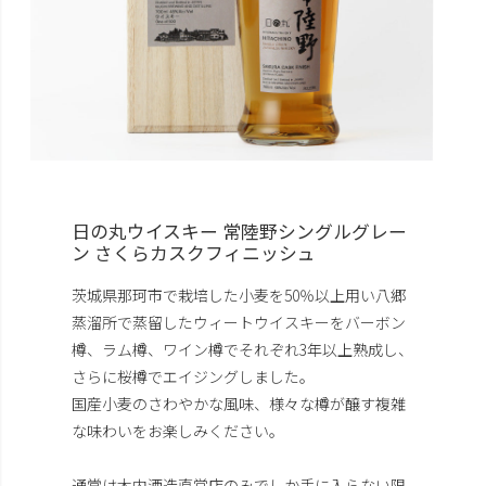
日の丸ウイスキー 常陸野シングルグレー
ン さくらカスクフィニッシュ
茨城県那珂市で栽培した小麦を50％以上用い八郷
蒸溜所で蒸留したウィートウイスキーをバーボン
樽、ラム樽、ワイン樽でそれぞれ3年以上熟成し、
さらに桜樽でエイジングしました。
国産小麦のさわやかな風味、様々な樽が醸す複雑
な味わいをお楽しみください。
通常は木内酒造直営店のみでしか手に入らない限