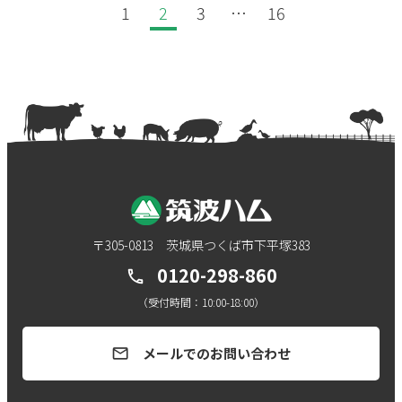
1
2
3
…
16
〒305-0813 茨城県つくば市下平塚383
0120-298-860
call
（受付時間：10:00-18:00）
メールでのお問い合わせ
mail