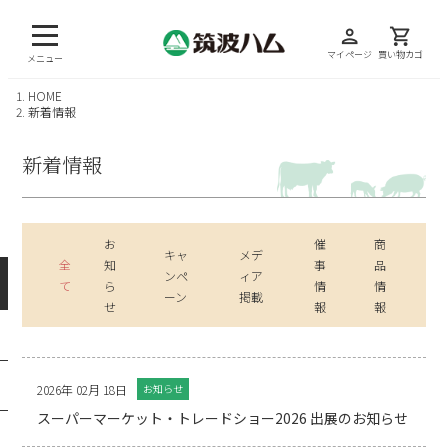
person
shopping_cart
マイページ
買い物カゴ
メニュー
HOME
新着情報
新着情報
お
催
商
キャ
メデ
全
知
事
品
ンペ
ィア
て
ら
情
情
ーン
掲載
せ
報
報
2026年 02月 18日
お知らせ
スーパーマーケット・トレードショー2026 出展のお知らせ