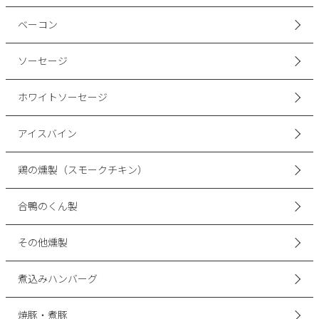
ベーコン
ソーセージ
ホワイトソーセージ
アイスバイン
鶏の燻製（スモークチキン）
合鴨のくん製
その他燻製
煮込みハンバーグ
焼豚・煮豚