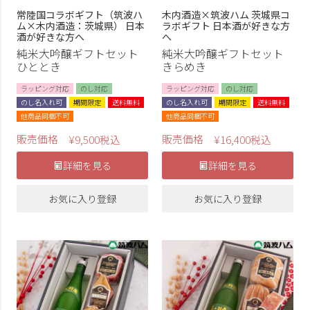
常陸国コラボギフト（筑波ハ
木内酒造×筑波ハム 茨城県コ
ム×木内酒造：茨城県） 日本
ラボギフト 日本酒が好きな方
酒が好きな方へ
へ
純米大吟醸ギフトセット
純米大吟醸ギフトセット
ひととき
きらめき
ラッピング対応
のし対応
ラッピング対応
のし対応
のし名入れ可
期間限定
送料無料
のし名入れ可
期間限定
送料無料
他商品同梱不可
他商品同梱不可
販売価格
販売価格
¥
9,500
税込
¥
16,400
税込
詳細を見る
詳細を見る
お気に入り登録
お気に入り登録