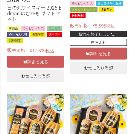
承れません。
ラッピング対応
父の日特別包装紙
日の丸ウイスキー 2025 E
メッセージカード
期間限定
dition はむかも ギフトセ
送料無料
ット
販売価格
¥
5,598
税込
新商品
ラッピング対応
のし対応
販売を終了しました。
のし名入れ可
期間限定
送料無料
通販限定
在庫切れ
販売価格
¥
17,699
税込
詳細を見る
詳細を見る
お気に入り登録
お気に入り登録