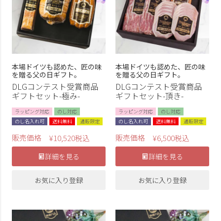
本場ドイツも認めた、匠の味
本場ドイツも認めた、匠の味
を贈る父の日ギフト。
を贈る父の日ギフト。
DLGコンテスト受賞商品
DLGコンテスト受賞商品
ギフトセット-極み-
ギフトセット-頂き-
ラッピング対応
のし対応
ラッピング対応
のし対応
のし名入れ可
送料無料
通販限定
のし名入れ可
送料無料
通販限定
販売価格
販売価格
¥
10,520
税込
¥
6,500
税込
詳細を見る
詳細を見る
お気に入り登録
お気に入り登録