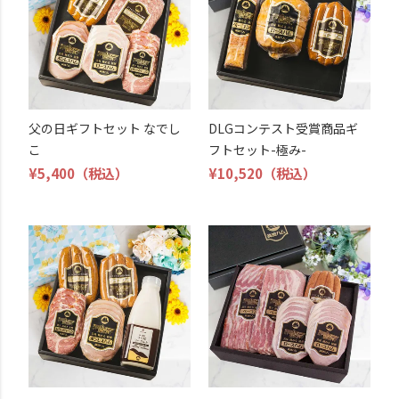
父の日ギフトセット なでし
DLGコンテスト受賞商品ギ
こ
フトセット-極み-
¥5,400
（税込）
¥10,520
（税込）