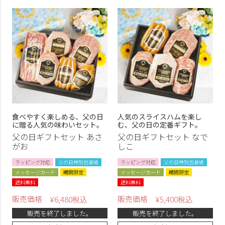
食べやすく楽しめる、父の日
人気のスライスハムを楽し
に贈る人気の味わいセット。
む、父の日の定番ギフト。
父の日ギフトセット あさ
父の日ギフトセット なで
がお
しこ
ラッピング対応
父の日特別包装紙
ラッピング対応
父の日特別包装紙
メッセージカード
期間限定
メッセージカード
期間限定
送料無料
送料無料
販売価格
販売価格
¥
6,480
税込
¥
5,400
税込
販売を終了しました。
販売を終了しました。