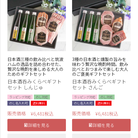
日本酒三種の飲み比べと筑波
3種の日本酒と燻製の旨みを
ハムの逸品を詰め合わせた、
味わう贅沢な晩酌時間。飲み
贅沢な晩酌を楽しめる大人の
比べとおつまみで楽しむ大人
ためのギフトセット
のご褒美ギフトセット
日本酒呑みくらべギフト
日本酒呑みくらべギフト
セット しんじゅ
セット さんご
ラッピング対応
のし対応
ラッピング対応
のし対応
のし名入れ可
送料無料
のし名入れ可
送料無料
販売価格
販売価格
¥
6,481
税込
¥
6,481
税込
詳細を見る
詳細を見る