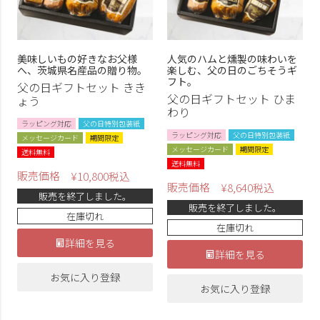
美味しいもの好きなお父様
人気のハムと燻製の味わいを
へ、茨城県名産品の贈り物。
楽しむ、父の日のごちそうギ
フト。
父の日ギフトセット きき
父の日ギフトセット ひま
ょう
わり
ラッピング対応
父の日特別包装紙
ラッピング対応
父の日特別包装紙
メッセージカード
期間限定
メッセージカード
期間限定
送料無料
送料無料
販売価格
¥
10,800
税込
販売価格
¥
8,640
税込
販売を終了しました。
販売を終了しました。
在庫切れ
在庫切れ
詳細を見る
詳細を見る
お気に入り登録
お気に入り登録