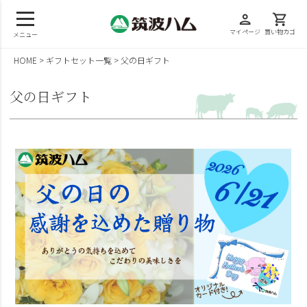
person
shopping_cart
マイページ
買い物カゴ
メニュー
HOME
ギフトセット一覧
父の日ギフト
父の日ギフト