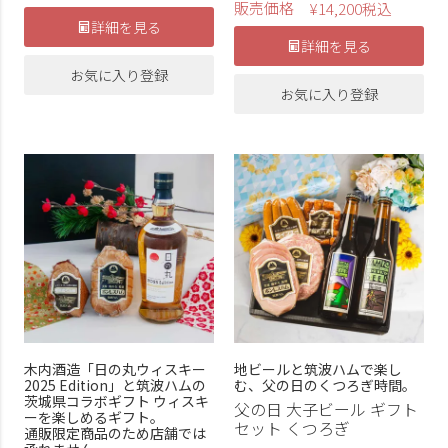
販売価格
¥
14,200
税込
詳細を見る
詳細を見る
お気に入り登録
お気に入り登録
木内酒造「日の丸ウィスキー
地ビールと筑波ハムで楽し
2025 Edition」と筑波ハムの
む、父の日のくつろぎ時間。
茨城県コラボギフト ウィスキ
父の日 大子ビール ギフト
ーを楽しめるギフト。
セット くつろぎ
通販限定商品のため店舗では