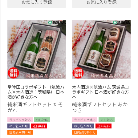
お気に入り登録
お気に入り登録
常陸国コラボギフト （筑波ハ
木内酒造×筑波ハム 茨城県コ
ム×木内酒造：茨城県） 日本
ラボギフト 日本酒が好きな方
酒が好きな方へ
へ
純米酒ギフトセット たそ
純米酒ギフトセット あか
がれ
つき
ラッピング対応
のし対応
ラッピング対応
のし対応
のし名入れ可
送料無料
のし名入れ可
送料無料
他商品同梱不可
他商品同梱不可