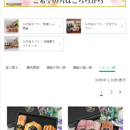
父の日ギフト／筑波ハム
父の日ギフト／ 大子ブル
商品
ワリー
父の日ギフト／ 常陸野ネ
ストビール
並び替え
優先度順
価格が安い順
価格が高い順
レビュー順
39
件中
1
-
30
件表示
1
2