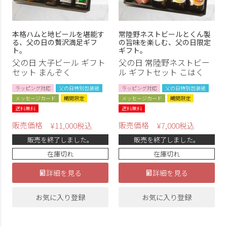
本格ハムと地ビールを堪能す
常陸野ネストビールとくん製
る、父の日の贅沢満足ギフ
の旨味を楽しむ、父の日限定
ト。
ギフト。
父の日 大子ビール ギフト
父の日 常陸野ネストビー
セット まんぞく
ル ギフトセット こはく
ラッピング対応
父の日特別包装紙
ラッピング対応
父の日特別包装紙
メッセージカード
期間限定
メッセージカード
期間限定
送料無料
送料無料
販売価格
販売価格
¥
11,000
税込
¥
7,000
税込
販売を終了しました。
販売を終了しました。
在庫切れ
在庫切れ
詳細を見る
詳細を見る
お気に入り登録
お気に入り登録