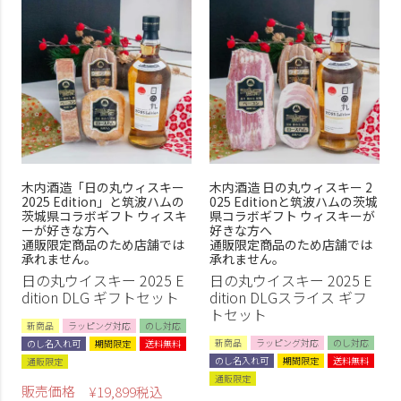
木内酒造「日の丸ウィスキー
木内酒造 日の丸ウィスキー 2
2025 Edition」と筑波ハムの
025 Editionと筑波ハムの茨城
茨城県コラボギフト ウィスキ
県コラボギフト ウィスキーが
ーが好きな方へ
好きな方へ
通販限定商品のため店舗では
通販限定商品のため店舗では
承れません。
承れません。
日の丸ウイスキー 2025 E
日の丸ウイスキー 2025 E
dition DLG ギフトセット
dition DLGスライス ギフ
トセット
新商品
ラッピング対応
のし対応
新商品
ラッピング対応
のし対応
のし名入れ可
期間限定
送料無料
のし名入れ可
期間限定
送料無料
通販限定
通販限定
販売価格
¥
19,899
税込