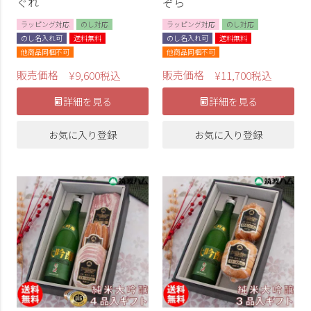
ぐれ
ぞら
ラッピング対応
のし対応
ラッピング対応
のし対応
のし名入れ可
送料無料
のし名入れ可
送料無料
他商品同梱不可
他商品同梱不可
販売価格
販売価格
¥
9,600
税込
¥
11,700
税込
詳細を見る
詳細を見る
お気に入り登録
お気に入り登録