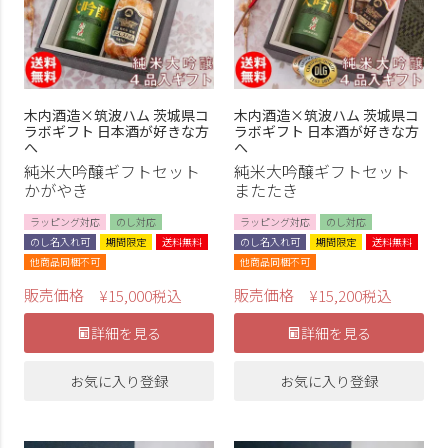
木内酒造×筑波ハム 茨城県コ
木内酒造×筑波ハム 茨城県コ
ラボギフト 日本酒が好きな方
ラボギフト 日本酒が好きな方
へ
へ
純米大吟醸ギフトセット
純米大吟醸ギフトセット
かがやき
またたき
ラッピング対応
のし対応
ラッピング対応
のし対応
のし名入れ可
期間限定
送料無料
のし名入れ可
期間限定
送料無料
他商品同梱不可
他商品同梱不可
販売価格
販売価格
¥
15,000
税込
¥
15,200
税込
詳細を見る
詳細を見る
お気に入り登録
お気に入り登録